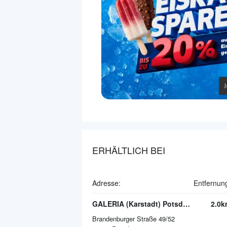
ERHÄLTLICH BEI
Adresse:
Entfernun
GALERIA (Karstadt) Potsdam -Stadtpalais-
2.0k
Brandenburger Straße 49/52