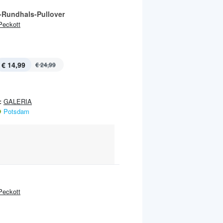
Rundhals-Pullover
Peckott
€ 14,99
€ 24,99
:
GALERIA
Potsdam
Peckott