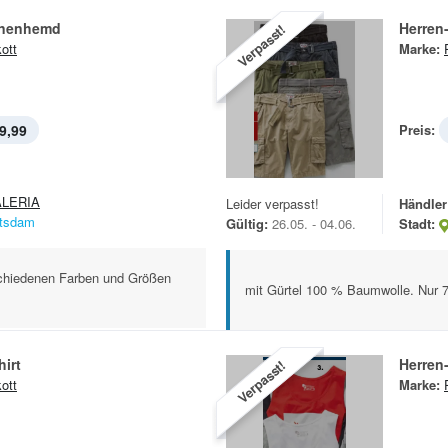
inenhemd
Herren
Verpasst!
ott
Marke:
9,99
Preis:
LERIA
Leider verpasst!
Händler
tsdam
Gültig:
26.05. - 04.06.
Stadt:
schiedenen Farben und Größen
mit Gürtel 100 % Baumwolle. Nur 
hirt
Herren
Verpasst!
ott
Marke: