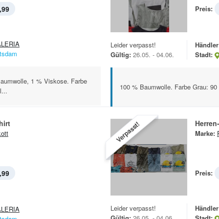
,99
Preis:
LERIA
Leider verpasst!
Händler
tsdam
Gültig:
26.05. - 04.06.
Stadt:
aumwolle, 1 % Viskose. Farbe
100 % Baumwolle. Farbe Grau: 90
...
hirt
Herren-
Verpasst!
ott
Marke:
,99
Preis:
Leider verpasst!
Händler
LERIA
Gültig:
26.05. - 04.06.
Stadt:
tsdam