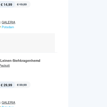
€ 14,99
€ 19,99
:
GALERIA
Potsdam
-Leinen-Stehkragenhemd
Peckott
€ 29,99
€ 39,99
:
GALERIA