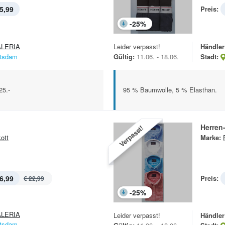
5,99
Preis:
-
25
%
LERIA
Leider verpasst!
Händler
tsdam
Gültig:
11.06. - 18.06.
Stadt:
25.-
95 % Baumwolle, 5 % Elasthan.
Herren
Verpasst!
ott
Marke:
6,99
Preis:
€ 22,99
-
25
%
LERIA
Leider verpasst!
Händler
tsdam