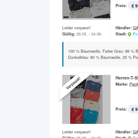
Preis:
€ 9
Leider verpasst!
Händler:
GA
Gültig:
26.05. - 04.06.
Stadt:
Po
100 % Baumwolle. Farbe Grau: 99 % B
Dunkelblau: 80 % Baumwolle, 20 % Pol
Herren-T-S
Verpasst!
Marke:
Peck
Preis:
€ 9
Leider verpasst!
Händler:
GA
Gültig:
26.05. - 04.06.
Stadt:
Po