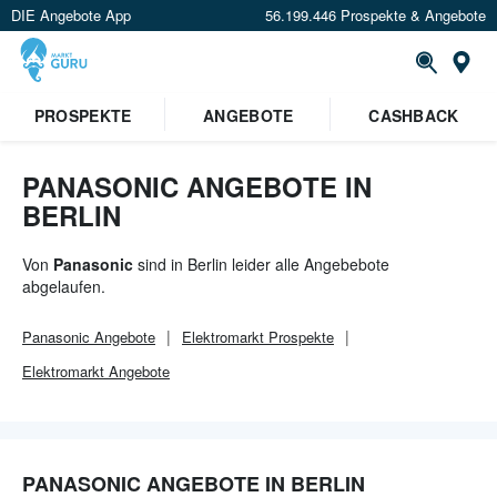
DIE Angebote App
56.199.446 Prospekte & Angebote
Or
×
PROSPEKTE
ANGEBOTE
CASHBACK
Verrate uns deinen Standort um
Angebote in deiner Nähe
zu
sehen.
PANASONIC ANGEBOTE IN
BERLIN
Standort festlegen
Von
Panasonic
sind in Berlin leider alle Angebebote
abgelaufen.
Panasonic
Angebote
Elektromarkt
Prospekte
Elektromarkt
Angebote
PANASONIC ANGEBOTE IN BERLIN