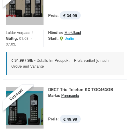
Preis:
€ 34,99
Leider verpasst!
Händler:
Marktkauf
Gültig:
01.03. -
Stadt:
Berlin
07.03.
€ 34,99 / Stk -
Details im Prospekt – Preis variiert je nach
Größe und Variante
DECT-Trio-Telefon KX-TGC463GB
Verpasst!
Marke:
Panasonic
Preis:
€ 49,99