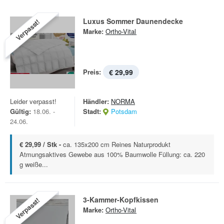
Luxus Sommer Daunendecke
Verpasst!
Marke:
Ortho-Vital
Preis:
€ 29,99
Leider verpasst!
Händler:
NORMA
Gültig:
18.06. -
Stadt:
Potsdam
24.06.
€ 29,99 / Stk -
ca. 135x200 cm Reines Naturprodukt
Atmungsaktives Gewebe aus 100% Baumwolle Füllung: ca. 220
g weiße...
3-Kammer-Kopfkissen
Verpasst!
Marke:
Ortho-Vital