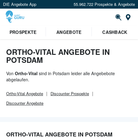
DIE Angebote App
55.962.722 Prospekte & Angebote
Or
PROSPEKTE
ANGEBOTE
CASHBACK
ORTHO-VITAL ANGEBOTE IN
POTSDAM
Von
Ortho-Vital
sind in Potsdam leider alle Angebebote
abgelaufen.
Ortho-Vital
Angebote
Discounter
Prospekte
Discounter
Angebote
ORTHO-VITAL ANGEBOTE IN POTSDAM