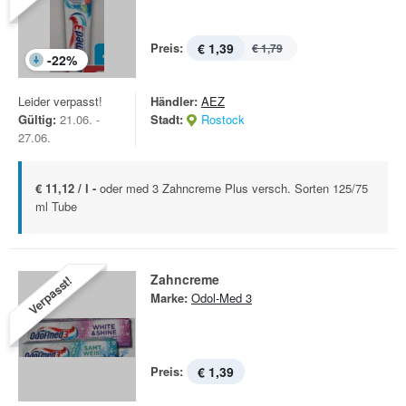
Preis:
€ 1,39
€ 1,79
-
22
%
Leider verpasst!
Händler:
AEZ
Gültig:
21.06. -
Stadt:
Rostock
27.06.
€ 11,12 / l -
oder med 3 Zahncreme Plus versch. Sorten 125/75
ml Tube
Zahncreme
Verpasst!
Marke:
Odol-Med 3
Preis:
€ 1,39