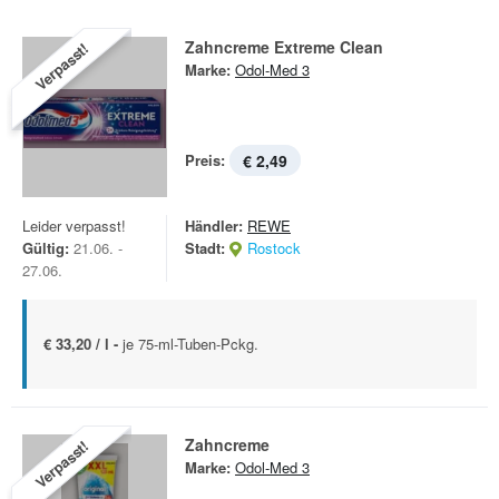
Zahncreme Extreme Clean
Verpasst!
Marke:
Odol-Med 3
Preis:
€ 2,49
Leider verpasst!
Händler:
REWE
Gültig:
21.06. -
Stadt:
Rostock
27.06.
€ 33,20 / l -
je 75-ml-Tuben-Pckg.
Zahncreme
Verpasst!
Marke:
Odol-Med 3