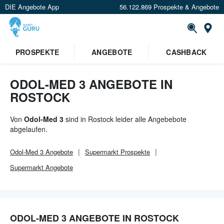
DIE Angebote App
56.122.869 Prospekte & Angebote
Or
×
PROSPEKTE
ANGEBOTE
CASHBACK
Verrate uns deinen Standort um
Angebote in deiner Nähe
zu
sehen.
ODOL-MED 3 ANGEBOTE IN
ROSTOCK
Standort festlegen
Von
Odol-Med 3
sind in Rostock leider alle Angebebote
abgelaufen.
Odol-Med 3
Angebote
Supermarkt
Prospekte
Supermarkt
Angebote
ODOL-MED 3 ANGEBOTE IN ROSTOCK