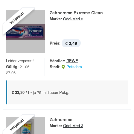
Zahncreme Extreme Clean
Verpasst!
Marke:
Odol-Med 3
Preis:
€ 2,49
Leider verpasst!
Händler:
REWE
Gültig:
21.06. -
Stadt:
Potsdam
27.06.
€ 33,20 / l -
je 75-ml-Tuben-Pckg.
Zahncreme
Verpasst!
Marke:
Odol-Med 3