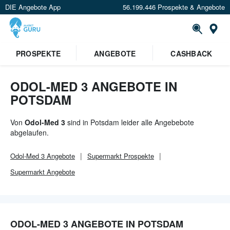
DIE Angebote App
56.199.446 Prospekte & Angebote
Or
×
PROSPEKTE
ANGEBOTE
CASHBACK
Verrate uns deinen Standort um
Angebote in deiner Nähe
zu
sehen.
ODOL-MED 3 ANGEBOTE IN
POTSDAM
Standort festlegen
Von
Odol-Med 3
sind in Potsdam leider alle Angebebote
abgelaufen.
Odol-Med 3
Angebote
Supermarkt
Prospekte
Supermarkt
Angebote
ODOL-MED 3 ANGEBOTE IN POTSDAM