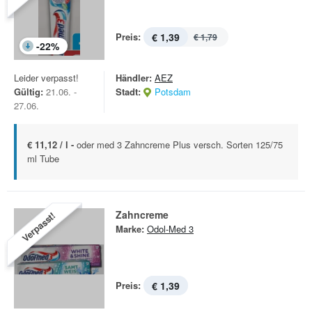
Preis:
€ 1,39
€ 1,79
-
22
%
Leider verpasst!
Händler:
AEZ
Gültig:
21.06. -
Stadt:
Potsdam
27.06.
€ 11,12 / l -
oder med 3 Zahncreme Plus versch. Sorten 125/75
ml Tube
Zahncreme
Verpasst!
Marke:
Odol-Med 3
Preis:
€ 1,39