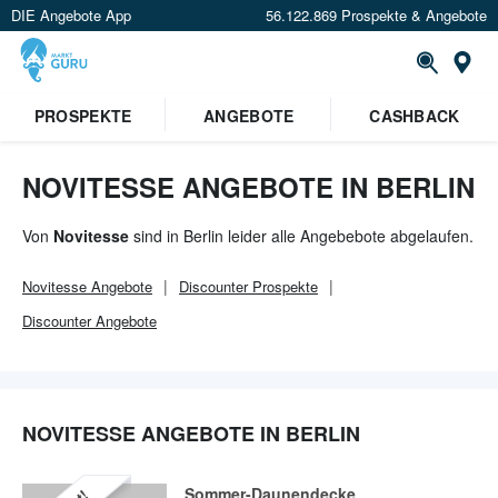
DIE Angebote App
56.122.869 Prospekte & Angebote
Or
×
PROSPEKTE
ANGEBOTE
CASHBACK
Verrate uns deinen Standort um
Angebote in deiner Nähe
zu
sehen.
NOVITESSE ANGEBOTE IN BERLIN
Standort festlegen
Von
Novitesse
sind in Berlin leider alle Angebebote abgelaufen.
Novitesse
Angebote
Discounter
Prospekte
Discounter
Angebote
NOVITESSE ANGEBOTE IN BERLIN
Sommer-Daunendecke