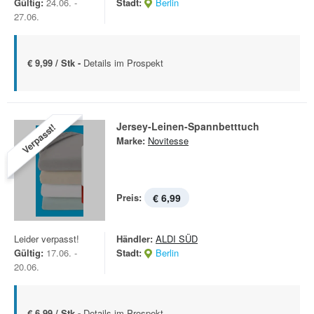
Gültig:
24.06. -
Stadt:
Berlin
27.06.
€ 9,99 / Stk -
Details im Prospekt
Jersey-Leinen-Spannbetttuch
Verpasst!
Marke:
Novitesse
Preis:
€ 6,99
Leider verpasst!
Händler:
ALDI SÜD
Gültig:
17.06. -
Stadt:
Berlin
20.06.
€ 6,99 / Stk -
Details im Prospekt