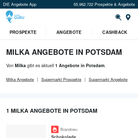
DIE Angebote App
55.962.722 Prospekte & Angebote
Or
×
PROSPEKTE
ANGEBOTE
CASHBACK
Verrate uns deinen Standort um
Angebote in deiner Nähe
zu
sehen.
MILKA ANGEBOTE IN POTSDAM
Standort festlegen
Von
Milka
gibt es aktuell
1 Angebote in Potsdam
.
Milka
Angebote
Supermarkt
Prospekte
Supermarkt
Angebote
1 MILKA ANGEBOTE IN POTSDAM
Brandneu
Schokolade