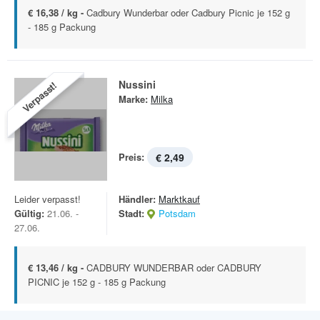
€ 16,38 / kg -
Cadbury Wunderbar oder Cadbury Picnic je 152 g
- 185 g Packung
Nussini
Verpasst!
Marke:
Milka
Preis:
€ 2,49
Leider verpasst!
Händler:
Marktkauf
Gültig:
21.06. -
Stadt:
Potsdam
27.06.
€ 13,46 / kg -
CADBURY WUNDERBAR oder CADBURY
PICNIC je 152 g - 185 g Packung