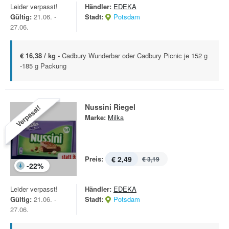
Leider verpasst!
Händler:
EDEKA
Gültig:
21.06. -
Stadt:
Potsdam
27.06.
€ 16,38 / kg -
Cadbury Wunderbar oder Cadbury Picnic je 152 g
-185 g Packung
Nussini Riegel
Verpasst!
Marke:
Milka
Preis:
€ 2,49
€ 3,19
-
22
%
Leider verpasst!
Händler:
EDEKA
Gültig:
21.06. -
Stadt:
Potsdam
27.06.