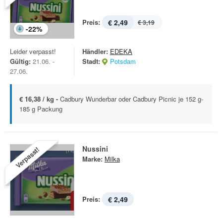
Preis:
€ 2,49
€ 3,19
-
22
%
Leider verpasst!
Händler:
EDEKA
Gültig:
21.06. -
Stadt:
Potsdam
27.06.
€ 16,38 / kg -
Cadbury Wunderbar oder Cadbury Picnic je 152 g-
185 g Packung
Nussini
Verpasst!
Marke:
Milka
Preis:
€ 2,49