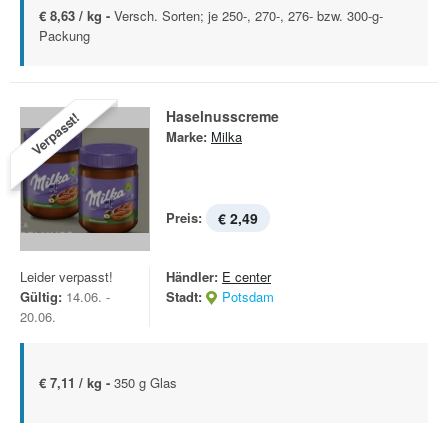
€ 8,63 / kg -
Versch. Sorten; je 250-, 270-, 276- bzw. 300-g-
Packung
Haselnusscreme
Verpasst!
Marke:
Milka
Preis:
€ 2,49
Leider verpasst!
Händler:
E center
Gültig:
14.06. -
Stadt:
Potsdam
20.06.
€ 7,11 / kg -
350 g Glas