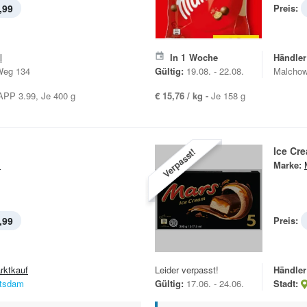
,99
Preis:
l
In
1
Woche
Händler
Weg 134
Gültig:
19.08. - 22.08.
Malchow
PP 3.99, Je 400 g
€ 15,76 / kg -
Je 158 g
Ice Cr
Verpasst!
s
Marke:
,99
Preis:
rktkauf
Leider verpasst!
Händler
tsdam
Gültig:
17.06. - 24.06.
Stadt: