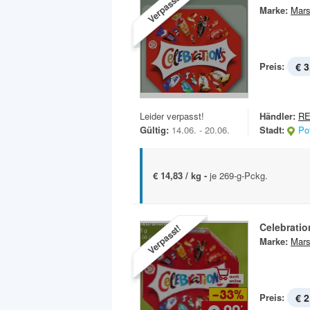
Verpasst!
Marke:
Mar
Preis:
€ 3
Leider verpasst!
Händler:
R
Gültig:
14.06. - 20.06.
Stadt:
Po
€ 14,83 / kg -
je 269-g-Pckg.
Celebratio
Verpasst!
Marke:
Mar
Preis:
€ 2