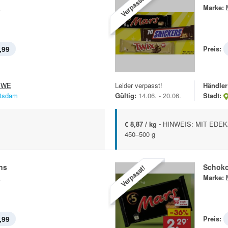
Verpasst!
s
Marke:
,99
Preis:
EWE
Leider verpasst!
Händler
tsdam
Gültig:
14.06. - 20.06.
Stadt:
€ 8,87 / kg -
HINWEIS: MIT EDEKA 
450–500 g
ns
Schoko
Verpasst!
s
Marke:
,99
Preis: