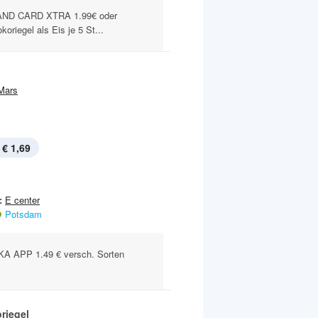
ND CARD XTRA 1.99€ oder
riegel als Eis je 5 St...
Mars
€ 1,69
:
E center
Potsdam
A APP 1.49 € versch. Sorten
riegel