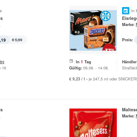
e
In 
is
Eisrieg
s
Marke:
,19
Preis:
€ 5,99
dni
In
1
Tag
Händler
e 16
Gültig:
09.08. - 14.08.
Straßäc
€ 9,23 / l -
je 247,5 ml oder SNICKERS
is
Maltes
s
Marke: