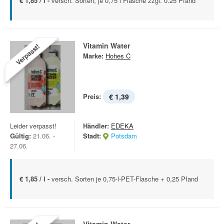
€ 1,85 / l -
versch. Sorten, je 0,75 l Flasche zzgl. 0.25 Pfand
Vitamin Water
Verpasst!
Marke:
Hohes C
Preis:
€ 1,39
Leider verpasst!
Händler:
EDEKA
Gültig:
21.06. -
Stadt:
Potsdam
27.06.
€ 1,85 / l -
versch. Sorten je 0,75-l-PET-Flasche + 0,25 Pfand