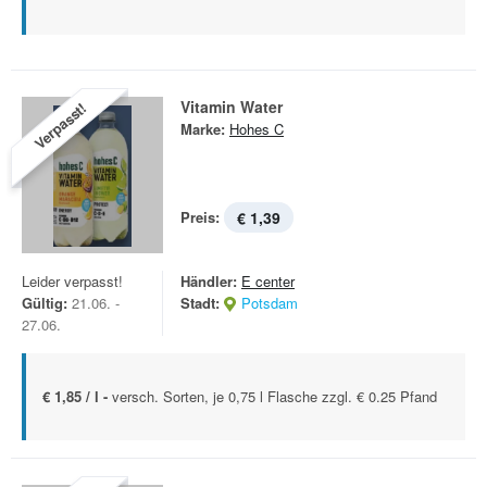
Vitamin Water
Verpasst!
Marke:
Hohes C
Preis:
€ 1,39
Leider verpasst!
Händler:
E center
Gültig:
21.06. -
Stadt:
Potsdam
27.06.
€ 1,85 / l -
versch. Sorten, je 0,75 l Flasche zzgl. € 0.25 Pfand