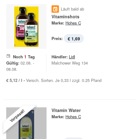
Läuft bald ab
Vitaminshots
Marke:
Hohes C
Preis:
€ 1,69
Noch
1
Tag
Händler:
Lidl
Gültig:
02.08. -
Malchower Weg 134
08.08.
€ 5,12 / l -
Versch. Sorten. Je 0,33 l zzgl. 0.25 Pfand
Vitamin Water
Verpasst!
Marke:
Hohes C