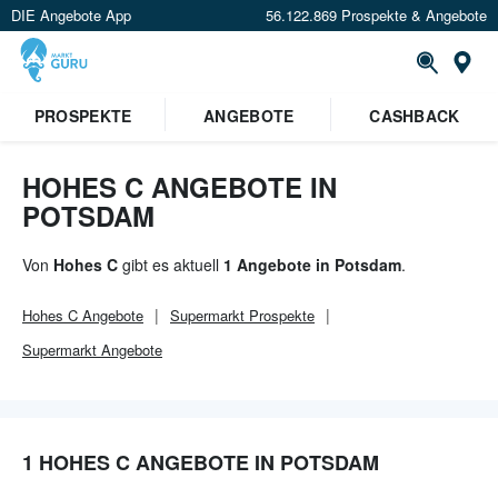
DIE Angebote App
56.122.869 Prospekte & Angebote
Or
×
PROSPEKTE
ANGEBOTE
CASHBACK
Verrate uns deinen Standort um
Angebote in deiner Nähe
zu
sehen.
HOHES C ANGEBOTE IN
POTSDAM
Standort festlegen
Von
Hohes C
gibt es aktuell
1 Angebote in Potsdam
.
Hohes C
Angebote
Supermarkt
Prospekte
Supermarkt
Angebote
1 HOHES C ANGEBOTE IN POTSDAM