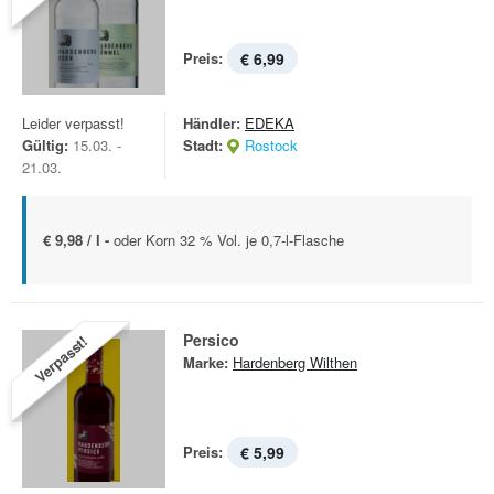
Preis:
€ 6,99
Leider verpasst!
Händler:
EDEKA
Gültig:
15.03. -
Stadt:
Rostock
21.03.
€ 9,98 / l -
oder Korn 32 % Vol. je 0,7-l-Flasche
Persico
Verpasst!
Marke:
Hardenberg Wilthen
Preis:
€ 5,99