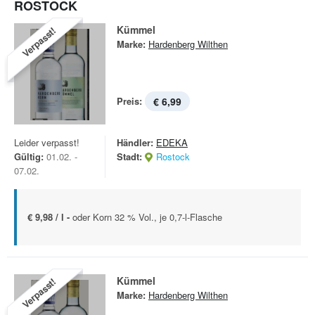
ROSTOCK
Kümmel
Verpasst!
Marke:
Hardenberg Wilthen
Preis:
€ 6,99
Leider verpasst!
Händler:
EDEKA
Gültig:
01.02. -
Stadt:
Rostock
07.02.
€ 9,98 / l -
oder Korn 32 % Vol., je 0,7-l-Flasche
Kümmel
Verpasst!
Marke:
Hardenberg Wilthen