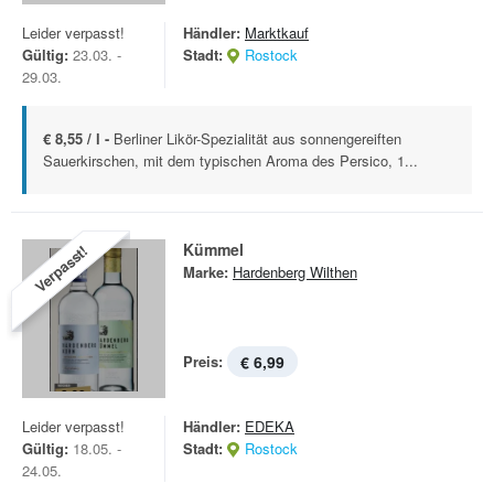
Leider verpasst!
Händler:
Marktkauf
Gültig:
23.03. -
Stadt:
Rostock
29.03.
€ 8,55 / l -
Berliner Likör-Spezialität aus sonnengereiften
Sauerkirschen, mit dem typischen Aroma des Persico, 1...
Kümmel
Verpasst!
Marke:
Hardenberg Wilthen
Preis:
€ 6,99
Leider verpasst!
Händler:
EDEKA
Gültig:
18.05. -
Stadt:
Rostock
24.05.