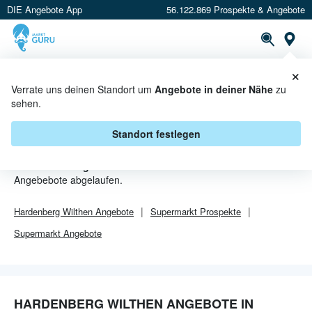
DIE Angebote App
56.122.869 Prospekte & Angebote
Or
×
PROSPEKTE
ANGEBOTE
CASHBACK
Verrate uns deinen Standort um
Angebote in deiner Nähe
zu
sehen.
HARDENBERG WILTHEN
ANGEBOTE IN ROSTOCK
Standort festlegen
Von
Hardenberg Wilthen
sind in Rostock leider alle
Angebebote abgelaufen.
Hardenberg Wilthen
Angebote
Supermarkt
Prospekte
Supermarkt
Angebote
HARDENBERG WILTHEN ANGEBOTE IN