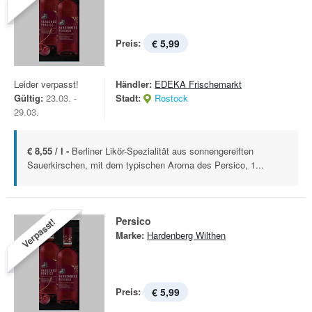
Preis:
€ 5,99
Leider verpasst!
Händler:
EDEKA Frischemarkt
Gültig:
23.03. -
Stadt:
Rostock
29.03.
€ 8,55 / l -
Berliner Likör-Spezialität aus sonnengereiften
Sauerkirschen, mit dem typischen Aroma des Persico, 1...
Persico
Verpasst!
Marke:
Hardenberg Wilthen
Preis:
€ 5,99