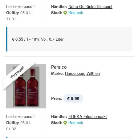
Leider verpasst!
Händler:
Netto Getränke-Discount
Gültig:
05.01. -
Stadt:
Rostock
11.01.
€ 8,55 / l -
18% Vol. 0,7 Liter
Persico
Verpasst!
Marke:
Hardenberg Wilthen
Preis:
€ 5,99
Leider verpasst!
Händler:
EDEKA Frischemarkt
Gültig:
26.01. -
Stadt:
Rostock
01.02.