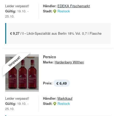
Leider verpasst!
Händler:
EDEKA Frischemarkt
Gültig:
19.10. -
Stadt:
Rostock
25.10.
€ 9,27 / l -
Likör-Spezialität aus Berlin 18% Vol. 0,7 l Flasche
Persico
Verpasst!
Marke:
Hardenberg Wilthen
Preis:
€ 6,49
Leider verpasst!
Händler:
Marktkauf
Gültig:
19.10. -
Stadt:
Rostock
25.10.