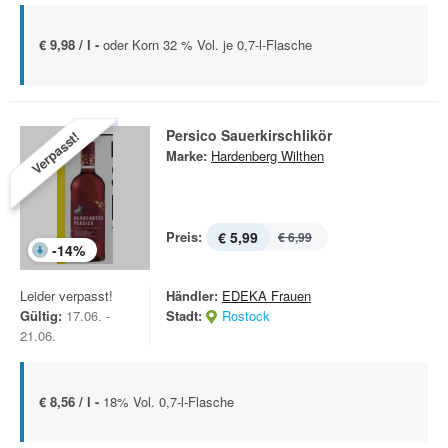
€ 9,98 / l -
oder Korn 32 % Vol. je 0,7-l-Flasche
Persico Sauerkirschlikör
Verpasst!
Marke:
Hardenberg Wilthen
Preis:
€ 5,99
€ 6,99
-
14
%
Leider verpasst!
Händler:
EDEKA Frauen
Gültig:
17.06. -
Stadt:
Rostock
21.06.
€ 8,56 / l -
18% Vol. 0,7-l-Flasche