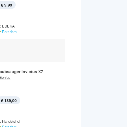
€ 9,99
:
EDEKA
Potsdam
aubsauger Invictus X7
Genius
€ 139,00
:
Handelshof
Potsdam