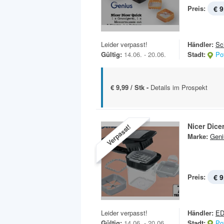
Preis:
€ 9
Leider verpasst!
Händler:
Sc
Gültig:
14.06. - 20.06.
Stadt:
Po
€ 9,99 / Stk -
Details im Prospekt
Nicer Dice
Verpasst!
Marke:
Geni
Preis:
€ 9
Leider verpasst!
Händler:
E
Gültig:
14.06. - 20.06.
Stadt:
Po