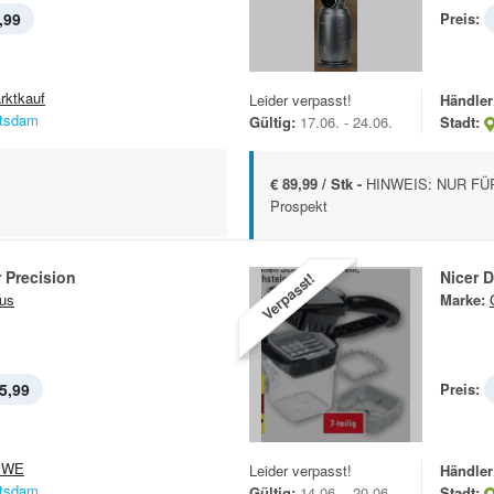
,99
Preis:
rktkauf
Leider verpasst!
Händler
tsdam
Gültig:
17.06. - 24.06.
Stadt:
€ 89,99 / Stk -
HINWEIS: NUR FÜ
Prospekt
r Precision
Nicer D
Verpasst!
us
Marke:
5,99
Preis:
EWE
Leider verpasst!
Händler
tsdam
Gültig:
14.06. - 20.06.
Stadt: