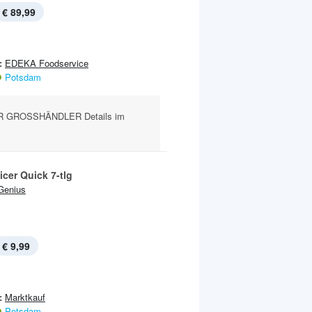
€ 89,99
:
EDEKA Foodservice
Potsdam
R GROSSHÄNDLER Details im
icer Quick 7-tlg
Genius
€ 9,99
:
Marktkauf
Potsdam