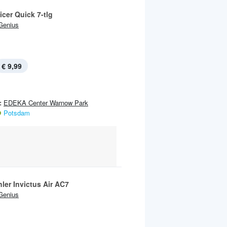
icer Quick 7-tlg
Genius
€ 9,99
:
EDEKA Center Warnow Park
Potsdam
ler Invictus Air AC7
Genius