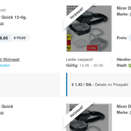
Nicer D
Verpasst!
batt
Marke:
 Quick 12-tlg.
us
9,95
Preis:
€ 79,95
ti Wohnwelt
Leider verpasst!
Händler
tsdam
Gültig:
14.06. - 20.06.
Stadt:
€ 1,43 / Stk -
Details im Prospekt
r Quick
Nicer D
Verpasst!
us
Marke: