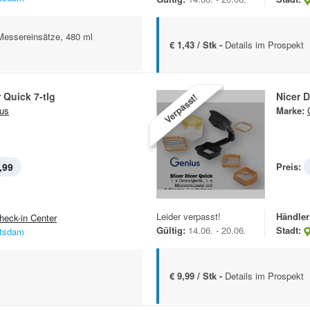
 Messereinsätze, 480 ml
€ 1,43 / Stk -
Details im Prospekt
r Quick 7-tlg
Nicer D
Verpasst!
us
Marke:
,99
Preis:
Leider verpasst!
Händler
heck-in Center
Gültig:
14.06. - 20.06.
Stadt:
tsdam
€ 9,99 / Stk -
Details im Prospekt