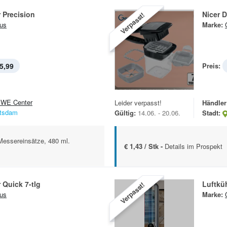
r Precision
Nicer D
Verpasst!
us
Marke:
5,99
Preis:
WE Center
Leider verpasst!
Händler
tsdam
Gültig:
14.06. - 20.06.
Stadt:
 Messereinsätze, 480 ml.
€ 1,43 / Stk -
Details im Prospekt
r Quick 7-tlg
Luftküh
Verpasst!
us
Marke: