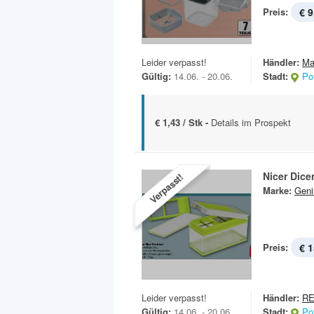
Preis:
€ 9
Leider verpasst!
Händler:
Ma
Gültig:
14.06. - 20.06.
Stadt:
Po
€ 1,43 / Stk -
Details im Prospekt
Nicer Dice
Verpasst!
Marke:
Geni
Preis:
€ 1
Leider verpasst!
Händler:
R
Gültig:
14.06. - 20.06.
Stadt:
Po