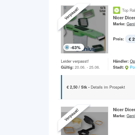
Verpasst!
Top Ra
Nicer Dicer
Marke:
Geni
Preis:
€ 2
-
63
%
Leider verpasst!
Händler:
Op
Gültig:
20.06. - 25.06.
Stadt:
Po
€ 2,50 / Stk -
Details im Prospekt
Nicer Dice
Verpasst!
Marke:
Geni