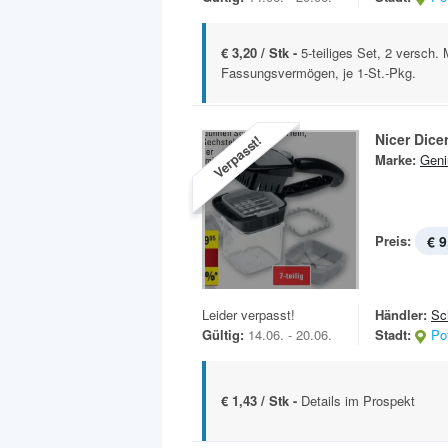
€ 3,20 / Stk -
5-teiliges Set, 2 versch.
Fassungsvermögen, je 1-St.-Pkg.
Nicer Dice
Verpasst!
Marke:
Geni
Preis:
€ 9
Leider verpasst!
Händler:
Sc
Gültig:
14.06. - 20.06.
Stadt:
Po
€ 1,43 / Stk -
Details im Prospekt