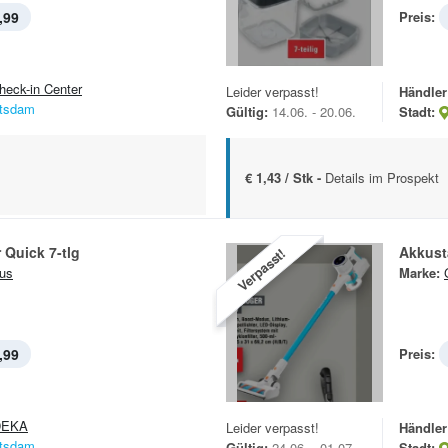
,99
Preis:
heck-in Center
Leider verpasst!
Händler
tsdam
Gültig:
14.06. - 20.06.
Stadt:
€ 1,43 / Stk -
Details im Prospekt
r Quick 7-tlg
Akkust
Verpasst!
us
Marke:
,99
Preis:
DEKA
Leider verpasst!
Händler
tsdam
Gültig:
24.06. - 01.07.
Stadt: