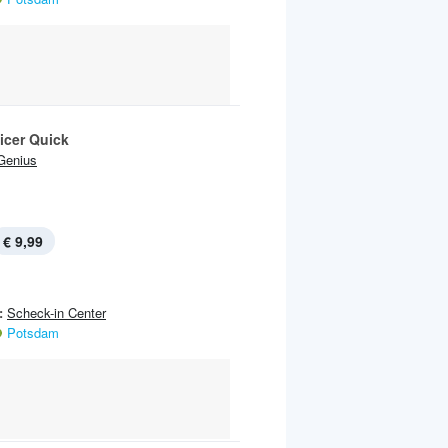
icer Quick
Genius
€ 9,99
:
Scheck-in Center
Potsdam