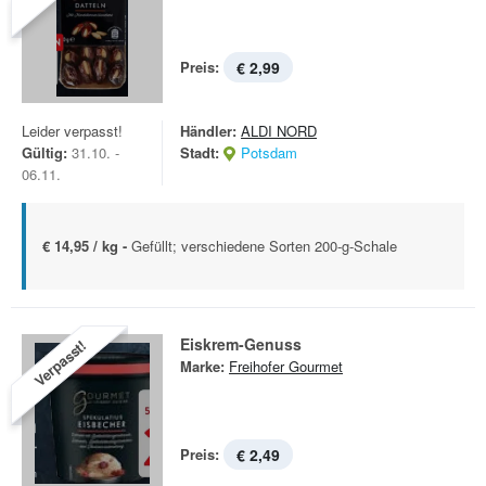
Preis:
€ 2,99
Leider verpasst!
Händler:
ALDI NORD
Gültig:
31.10. -
Stadt:
Potsdam
06.11.
€ 14,95 / kg -
Gefüllt; verschiedene Sorten 200-g-Schale
Eiskrem-Genuss
Verpasst!
Marke:
Freihofer Gourmet
Preis:
€ 2,49