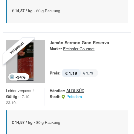
€ 14,87 / kg -
80-g-Packung
Jamón Serrano Gran Reserva
Verpasst!
Marke:
Freihofer Gourmet
Preis:
€ 1,19
€ 1,79
-
34
%
Leider verpasst!
Händler:
ALDI SÜD
Gültig:
17.10. -
Stadt:
Potsdam
23.10.
€ 14,87 / kg -
80-g-Packung