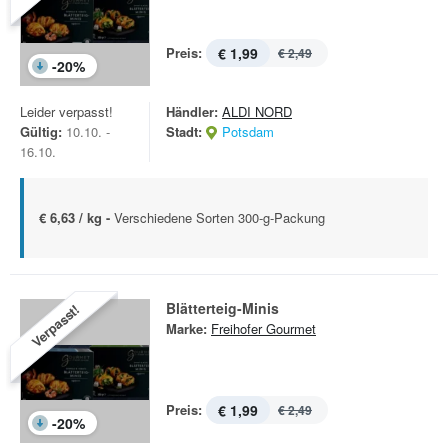
Preis:
€ 1,99
€ 2,49
-
20
%
Leider verpasst!
Händler:
ALDI NORD
Gültig:
10.10. -
Stadt:
Potsdam
16.10.
€ 6,63 / kg -
Verschiedene Sorten 300-g-Packung
Blätterteig-Minis
Verpasst!
Marke:
Freihofer Gourmet
Preis:
€ 1,99
€ 2,49
-
20
%