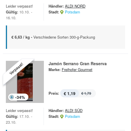
Leider verpasst!
Händler:
ALDI NORD
Gültig:
10.10. -
Stadt:
Potsdam
16.10.
€ 6,63 / kg -
Verschiedene Sorten 300-g-Packung
Jamón Serrano Gran Reserva
Verpasst!
Marke:
Freihofer Gourmet
Preis:
€ 1,19
€ 1,79
-
34
%
Leider verpasst!
Händler:
ALDI SÜD
Gültig:
17.10. -
Stadt:
Potsdam
23.10.