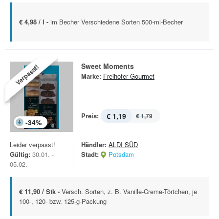
€ 4,98 / l -
im Becher Verschiedene Sorten 500-ml-Becher
Sweet Moments
Verpasst!
Marke:
Freihofer Gourmet
Preis:
€ 1,19
€ 1,79
-
34
%
Leider verpasst!
Händler:
ALDI SÜD
Gültig:
30.01. -
Stadt:
Potsdam
05.02.
€ 11,90 / Stk -
Versch. Sorten, z. B. Vanille-Creme-Törtchen, je
100-, 120- bzw. 125-g-Packung