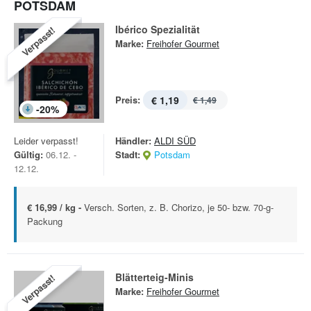
POTSDAM
Ibérico Spezialität
Verpasst!
Marke:
Freihofer Gourmet
Preis:
€ 1,19
€ 1,49
-
20
%
Leider verpasst!
Händler:
ALDI SÜD
Gültig:
06.12. -
Stadt:
Potsdam
12.12.
€ 16,99 / kg -
Versch. Sorten, z. B. Chorizo, je 50- bzw. 70-g-
Packung
Blätterteig-Minis
Verpasst!
Marke:
Freihofer Gourmet