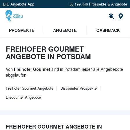
DIE Angebote App
56.199.446 Prospekte & Angebote
Or
×
PROSPEKTE
ANGEBOTE
CASHBACK
Verrate uns deinen Standort um
Angebote in deiner Nähe
zu
sehen.
FREIHOFER GOURMET
ANGEBOTE IN POTSDAM
Standort festlegen
Von
Freihofer Gourmet
sind in Potsdam leider alle Angebebote
abgelaufen.
Freihofer Gourmet
Angebote
Discounter
Prospekte
Discounter
Angebote
FREIHOFER GOURMET ANGEBOTE IN