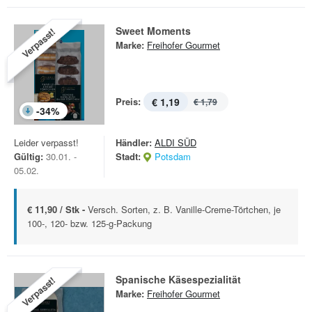
Sweet Moments
Verpasst!
Marke:
Freihofer Gourmet
Preis:
€ 1,19
€ 1,79
-
34
%
Leider verpasst!
Händler:
ALDI SÜD
Gültig:
30.01. -
Stadt:
Potsdam
05.02.
€ 11,90 / Stk -
Versch. Sorten, z. B. Vanille-Creme-Törtchen, je
100-, 120- bzw. 125-g-Packung
Spanische Käsespezialität
Verpasst!
Marke:
Freihofer Gourmet