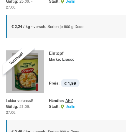
Gültig:
25.06. -
Stadt:
Berlin
27.06.
€ 2,24 / kg -
versch. Sorten je 800-g-Dose
Eintopf
Verpasst!
Marke:
Erasco
Preis:
€ 1,99
Leider verpasst!
Händler:
AEZ
Gültig:
21.06. -
Stadt:
Berlin
27.06.
€ 2,49 / kg -
versch. Sorten 800 g Dose