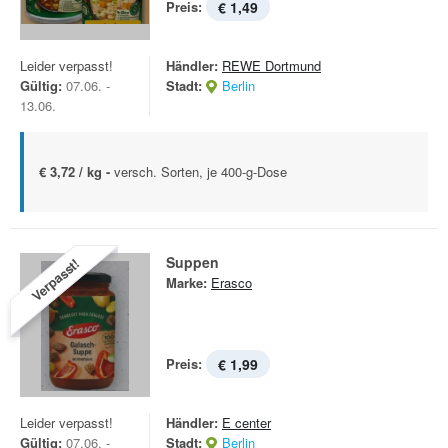
Preis:
€ 1,49
Leider verpasst!
Händler:
REWE Dortmund
Gültig:
07.06. -
Stadt:
Berlin
13.06.
€ 3,72 / kg -
versch. Sorten, je 400-g-Dose
Suppen
Verpasst!
Marke:
Erasco
Preis:
€ 1,99
Leider verpasst!
Händler:
E center
Gültig:
07.06. -
Stadt:
Berlin