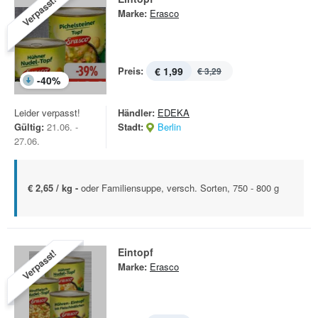
Verpasst!
Marke:
Erasco
Preis:
€ 1,99
€ 3,29
-
40
%
Leider verpasst!
Händler:
EDEKA
Gültig:
21.06. -
Stadt:
Berlin
27.06.
€ 2,65 / kg -
oder Familiensuppe, versch. Sorten, 750 - 800 g
Eintopf
Verpasst!
Marke:
Erasco