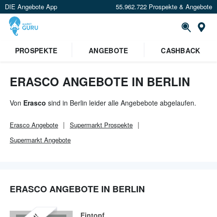
DIE Angebote App
55.962.722 Prospekte & Angebote
Or
×
PROSPEKTE
ANGEBOTE
CASHBACK
Verrate uns deinen Standort um
Angebote in deiner Nähe
zu
sehen.
ERASCO ANGEBOTE IN BERLIN
Standort festlegen
Von
Erasco
sind in Berlin leider alle Angebebote abgelaufen.
Erasco
Angebote
Supermarkt
Prospekte
Supermarkt
Angebote
ERASCO ANGEBOTE IN BERLIN
Eintopf