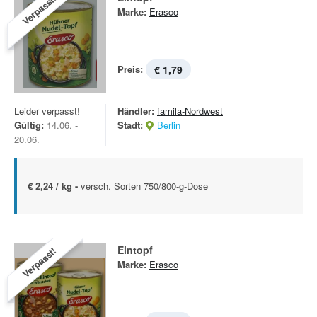
Verpasst!
Marke:
Erasco
Preis:
€ 1,79
Leider verpasst!
Händler:
famila-Nordwest
Gültig:
14.06. -
Stadt:
Berlin
20.06.
€ 2,24 / kg -
versch. Sorten 750/800-g-Dose
Eintopf
Verpasst!
Marke:
Erasco