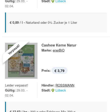
Gültig:
29.03. -
Stadt:
Lübeck
02.04.
€ 0,89 / l -
Naturland oder 0% Zucker je 1 Liter
Cashew Kerne Natur
Verpasst!
Marke:
enerBiO
Preis:
€ 3,79
Leider verpasst!
Händler:
ROSSMANN
Gültig:
29.03. -
Stadt:
Lübeck
02.04.
€ 12,63 / kg -
300 g oder Edelnuss Mix 200 g