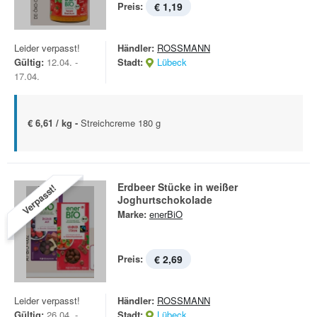
Preis:
€ 1,19
Leider verpasst!
Händler:
ROSSMANN
Gültig:
12.04. -
Stadt:
Lübeck
17.04.
€ 6,61 / kg -
Streichcreme 180 g
Erdbeer Stücke in weißer
Verpasst!
Joghurtschokolade
Marke:
enerBiO
Preis:
€ 2,69
Leider verpasst!
Händler:
ROSSMANN
Gültig:
26.04. -
Stadt:
Lübeck