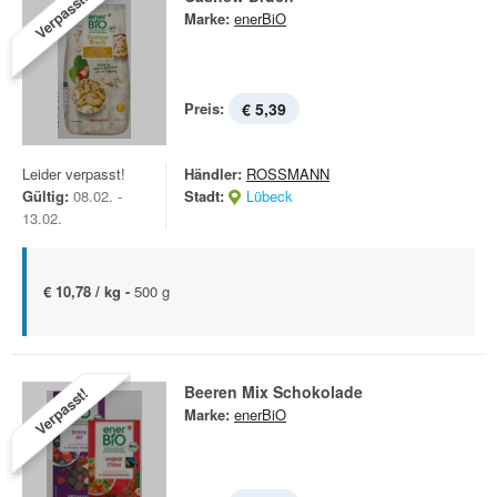
Verpasst!
Marke:
enerBiO
Preis:
€ 5,39
Leider verpasst!
Händler:
ROSSMANN
Gültig:
08.02. -
Stadt:
Lübeck
13.02.
€ 10,78 / kg -
500 g
Beeren Mix Schokolade
Verpasst!
Marke:
enerBiO