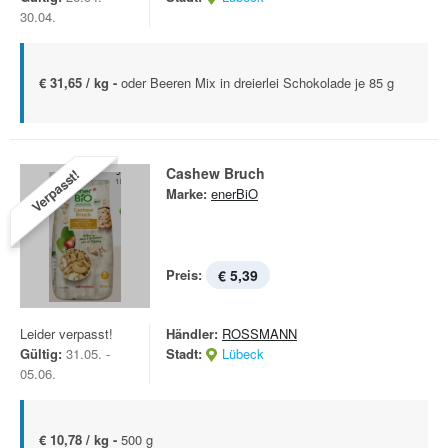
30.04.
€ 31,65 / kg -
oder Beeren Mix in dreierlei Schokolade je 85 g
Cashew Bruch
Verpasst!
Marke:
enerBiO
Preis:
€ 5,39
Leider verpasst!
Händler:
ROSSMANN
Gültig:
31.05. -
Stadt:
Lübeck
05.06.
€ 10,78 / kg -
500 g