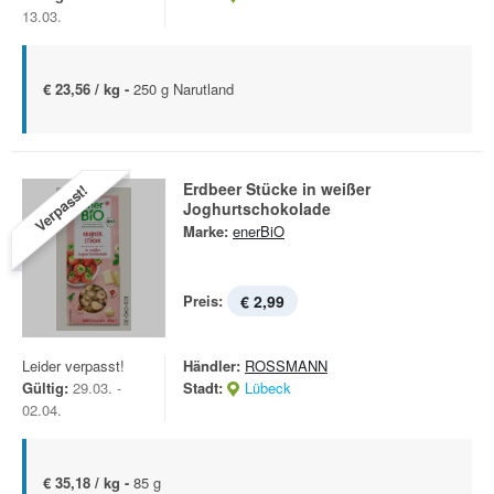
13.03.
€ 23,56 / kg -
250 g Narutland
Erdbeer Stücke in weißer
Verpasst!
Joghurtschokolade
Marke:
enerBiO
Preis:
€ 2,99
Leider verpasst!
Händler:
ROSSMANN
Gültig:
29.03. -
Stadt:
Lübeck
02.04.
€ 35,18 / kg -
85 g