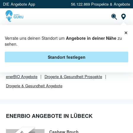
DIE Angebote App
56.122.869 Prospekte & Angebote
Or
×
PROSPEKTE
ANGEBOTE
CASHBACK
Verrate uns deinen Standort um
Angebote in deiner Nähe
zu
sehen.
ENERBIO ANGEBOTE IN LÜBECK
Standort festlegen
Von
enerBiO
sind in Lübeck leider alle Angebebote abgelaufen.
enerBiO
Angebote
Drogerie & Gesundheit
Prospekte
Drogerie & Gesundheit
Angebote
ENERBIO ANGEBOTE IN LÜBECK
Cashew Bruch