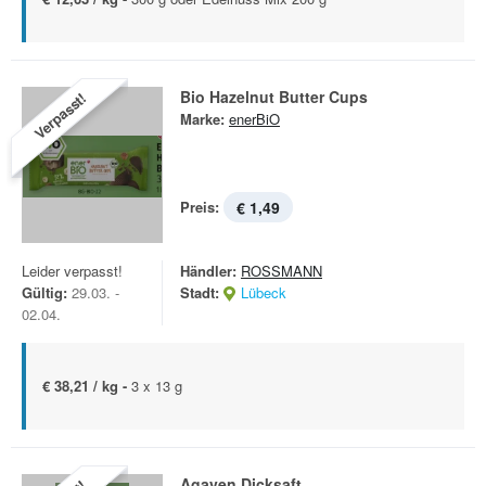
Bio Hazelnut Butter Cups
Verpasst!
Marke:
enerBiO
Preis:
€ 1,49
Leider verpasst!
Händler:
ROSSMANN
Gültig:
29.03. -
Stadt:
Lübeck
02.04.
€ 38,21 / kg -
3 x 13 g
Agaven Dicksaft