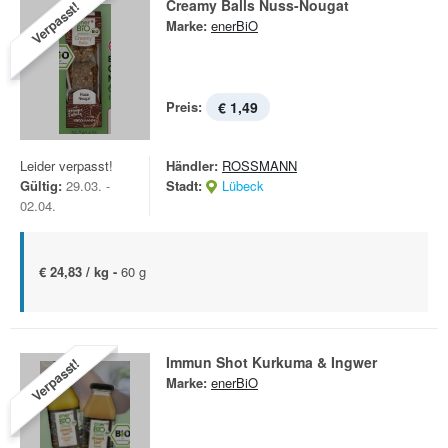
Creamy Balls Nuss-Nougat
Verpasst!
Marke:
enerBiO
Preis:
€ 1,49
Leider verpasst!
Händler:
ROSSMANN
Gültig:
29.03. -
Stadt:
Lübeck
02.04.
€ 24,83 / kg -
60 g
Immun Shot Kurkuma & Ingwer
Verpasst!
Marke:
enerBiO