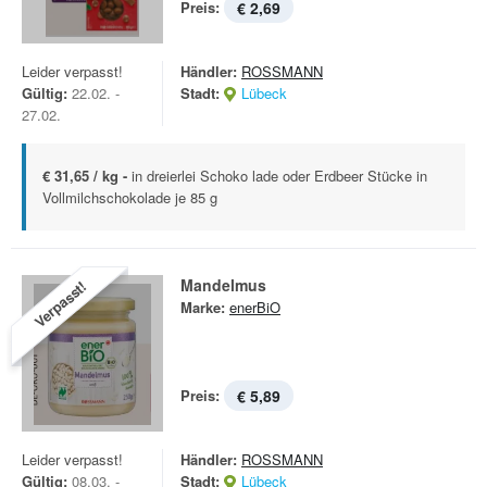
Preis:
€ 2,69
Leider verpasst!
Händler:
ROSSMANN
Gültig:
22.02. -
Stadt:
Lübeck
27.02.
€ 31,65 / kg -
in dreierlei Schoko lade oder Erdbeer Stücke in
Vollmilchschokolade je 85 g
Mandelmus
Verpasst!
Marke:
enerBiO
Preis:
€ 5,89
Leider verpasst!
Händler:
ROSSMANN
Gültig:
08.03. -
Stadt:
Lübeck