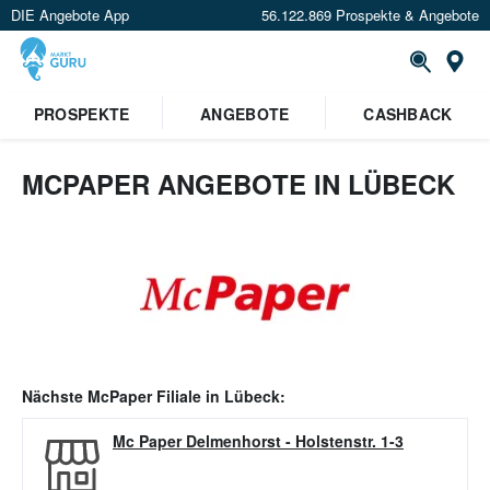
DIE Angebote App
56.122.869 Prospekte & Angebote
Or
PROSPEKTE
ANGEBOTE
CASHBACK
MCPAPER ANGEBOTE IN LÜBECK
Nächste
McPaper
Filiale in
Lübeck
:
Mc Paper Delmenhorst
-
Holstenstr. 1-3