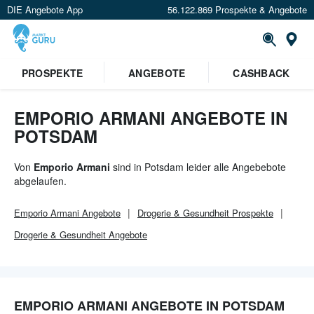
DIE Angebote App
56.122.869 Prospekte & Angebote
Or
×
PROSPEKTE
ANGEBOTE
CASHBACK
Verrate uns deinen Standort um
Angebote in deiner Nähe
zu
sehen.
EMPORIO ARMANI ANGEBOTE IN
POTSDAM
Standort festlegen
Von
Emporio Armani
sind in Potsdam leider alle Angebebote
abgelaufen.
Emporio Armani
Angebote
Drogerie & Gesundheit
Prospekte
Drogerie & Gesundheit
Angebote
EMPORIO ARMANI ANGEBOTE IN POTSDAM