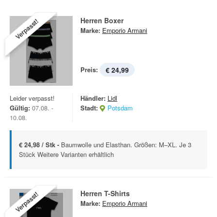
Herren Boxer
Verpasst!
Marke:
Emporio Armani
Preis:
€ 24,99
Leider verpasst!
Händler:
Lidl
Gültig:
07.08. -
Stadt:
Potsdam
10.08.
€ 24,98 / Stk -
Baumwolle und Elasthan. Größen: M–XL. Je 3
Stück Weitere Varianten erhältlich
Herren T-Shirts
Verpasst!
Marke:
Emporio Armani