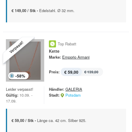
€ 149,00 / Stk -
Edelstahl. Ø 32 mm.
Verpasst!
Top Rabatt
Kette
Marke:
Emporio Armani
Preis:
€ 59,00
€ 139,00
-
58
%
Leider verpasst!
Händler:
GALERIA
Gültig:
10.09. -
Stadt:
Potsdam
17.09.
€ 59,00 / Stk -
Länge ca. 42 cm. Silber 925.