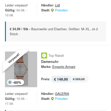
Leider verpasst!
Händler:
Lidl
Gültig:
04.08. -
Stadt:
Potsdam
10.08.
€ 34,99 / Stk -
Baumwolle und Elasthan. Größen: M–XL. Je 2
Stück
Verpasst!
Top Rabatt
Damenuhr
Marke:
Emporio Armani
Preis:
€ 149,00
€ 369,00
-
60
%
Leider verpasst!
Händler:
GALERIA
Gültig:
10.09. -
Stadt:
Potsdam
17.09.