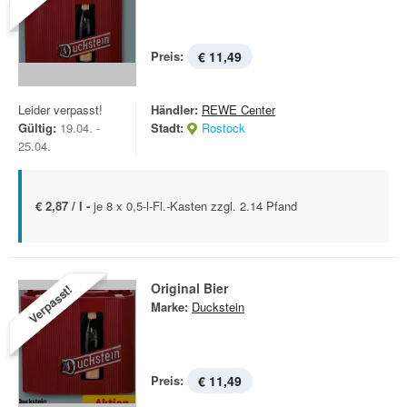
Preis:
€ 11,49
Leider verpasst!
Händler:
REWE Center
Gültig:
19.04. -
Stadt:
Rostock
25.04.
€ 2,87 / l -
je 8 x 0,5-l-Fl.-Kasten zzgl. 2.14 Pfand
Original Bier
Verpasst!
Marke:
Duckstein
Preis:
€ 11,49