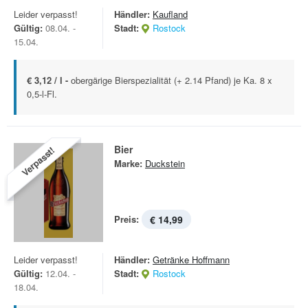
Leider verpasst!
Händler:
Kaufland
Gültig:
08.04. -
Stadt:
Rostock
15.04.
€ 3,12 / l -
obergärige Bierspezialität (+ 2.14 Pfand) je Ka. 8 x
0,5-l-Fl.
Bier
Verpasst!
Marke:
Duckstein
Preis:
€ 14,99
Leider verpasst!
Händler:
Getränke Hoffmann
Gültig:
12.04. -
Stadt:
Rostock
18.04.