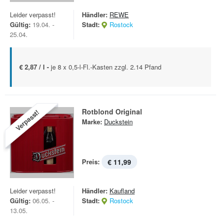
Leider verpasst!
Händler:
REWE
Gültig:
19.04. -
Stadt:
Rostock
25.04.
€ 2,87 / l -
je 8 x 0,5-l-Fl.-Kasten zzgl. 2.14 Pfand
Rotblond Original
Verpasst!
Marke:
Duckstein
Preis:
€ 11,99
Leider verpasst!
Händler:
Kaufland
Gültig:
06.05. -
Stadt:
Rostock
13.05.