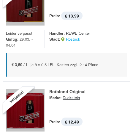
Preis:
€ 13,99
Leider verpasst!
Händler:
REWE Center
Gültig:
29.03. -
Stadt:
Rostock
04.04.
€ 3,50 / l -
je 8 x 0,5-l-Fl.- Kasten zzgl. 2.14 Pfand
Rotblond Original
Verpasst!
Marke:
Duckstein
Preis:
€ 12,49