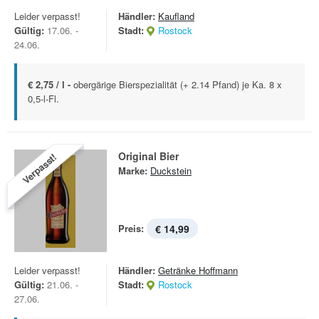
Leider verpasst!
Händler:
Kaufland
Gültig:
17.06. -
Stadt:
Rostock
24.06.
€ 2,75 / l -
obergärige Bierspezialität (+ 2.14 Pfand) je Ka. 8 x
0,5-l-Fl.
Original Bier
Verpasst!
Marke:
Duckstein
Preis:
€ 14,99
Leider verpasst!
Händler:
Getränke Hoffmann
Gültig:
21.06. -
Stadt:
Rostock
27.06.