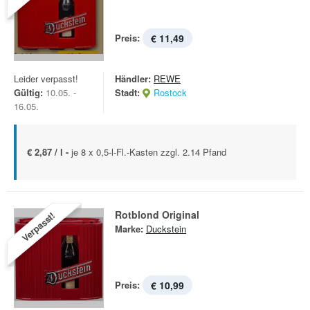
Preis:
€ 11,49
Leider verpasst!
Händler:
REWE
Gültig:
10.05. -
Stadt:
Rostock
16.05.
€ 2,87 / l -
je 8 x 0,5-l-Fl.-Kasten zzgl. 2.14 Pfand
Rotblond Original
Verpasst!
Marke:
Duckstein
Preis:
€ 10,99