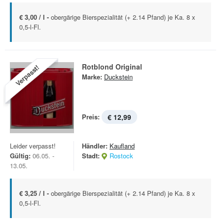
€ 3,00 / l -
obergärige Bierspezialität (+ 2.14 Pfand) je Ka. 8 x
0,5-l-Fl.
Rotblond Original
Verpasst!
Marke:
Duckstein
Preis:
€ 12,99
Leider verpasst!
Händler:
Kaufland
Gültig:
06.05. -
Stadt:
Rostock
13.05.
€ 3,25 / l -
obergärige Bierspezialität (+ 2.14 Pfand) je Ka. 8 x
0,5-l-Fl.