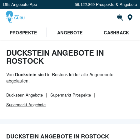
DIE Angebote App
56.122.869 Prospekte & Angebote
Or
×
PROSPEKTE
ANGEBOTE
CASHBACK
Verrate uns deinen Standort um
Angebote in deiner Nähe
zu
sehen.
DUCKSTEIN ANGEBOTE IN
ROSTOCK
Standort festlegen
Von
Duckstein
sind in Rostock leider alle Angebebote
abgelaufen.
Duckstein
Angebote
Supermarkt
Prospekte
Supermarkt
Angebote
DUCKSTEIN ANGEBOTE IN ROSTOCK