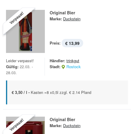
Original Bier
Verpasst!
Marke:
Duckstein
Preis:
€ 13,99
Leider verpasst!
Händler:
trinkgut
Gültig:
22.03. -
Stadt:
Rostock
28.03.
€ 3,50 / l -
Kasten =8 x0,5l zzgl. € 2.14 Pfand
Original Bier
Verpasst!
Marke:
Duckstein