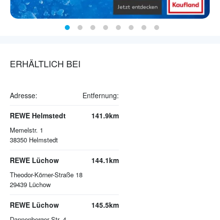
ERHÄLTLICH BEI
Adresse:
Entfernung:
REWE Helmstedt
141.9km
Memelstr. 1
38350
Helmstedt
REWE Lüchow
144.1km
Theodor-Körner-Straße 18
29439
Lüchow
REWE Lüchow
145.5km
Dannenberger Str. 4