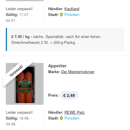
Leider verpasst!
Händler:
Kaufland
Gültig:
17.07. -
Stadt:
Potsdam
24.07.
€ 7,45 / kg -
sächs. Spezialität, nach Art einer feinen
Streichmettwurst 2 St. = 200-g-Packg.
Appetiter
Verpasst!
Marke:
Der Meistermetzger
Preis:
€ 2,49
Leider verpasst!
Händler:
REWE Petz
Gültig:
18.08. -
Stadt:
Potsdam
24.08.