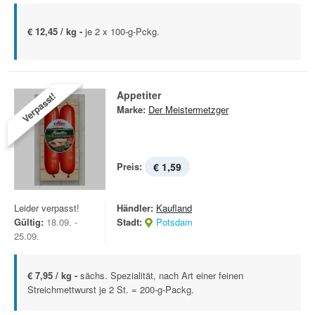
€ 12,45 / kg -
je 2 x 100-g-Pckg.
Appetiter
Verpasst!
Marke:
Der Meistermetzger
Preis:
€ 1,59
Leider verpasst!
Händler:
Kaufland
Gültig:
18.09. -
Stadt:
Potsdam
25.09.
€ 7,95 / kg -
sächs. Spezialität, nach Art einer feinen
Streichmettwurst je 2 St. = 200-g-Packg.