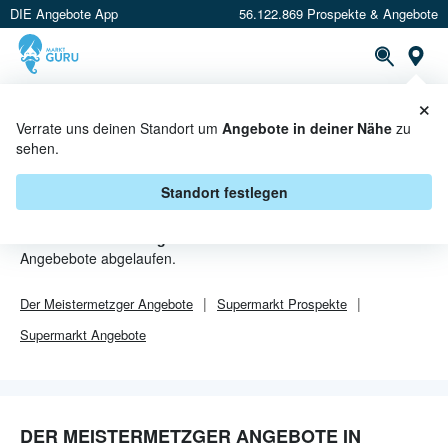
DIE Angebote App
56.122.869 Prospekte & Angebote
Or
×
PROSPEKTE
ANGEBOTE
CASHBACK
Verrate uns deinen Standort um
Angebote in deiner Nähe
zu
sehen.
DER MEISTERMETZGER
ANGEBOTE IN POTSDAM
Standort festlegen
Von
Der Meistermetzger
sind in Potsdam leider alle
Angebebote abgelaufen.
Der Meistermetzger
Angebote
Supermarkt
Prospekte
Supermarkt
Angebote
DER MEISTERMETZGER ANGEBOTE IN