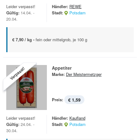
Leider verpasst!
Händler:
REWE
Gültig:
14.04. -
Stadt:
Potsdam
20.04.
€ 7,90 / kg -
fein oder mittelgrob, je 100 g
Appetiter
Verpasst!
Marke:
Der Meistermetzger
Preis:
€ 1,59
Leider verpasst!
Händler:
Kaufland
Gültig:
24.04. -
Stadt:
Potsdam
30.04.