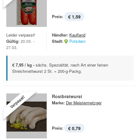
Preis:
€ 1,59
Leider verpasst!
Händler:
Kaufland
Gültig:
20.03. -
Stadt:
Potsdam
27.03.
€ 7,95 / kg -
sächs. Spezialität, nach Art einer feinen
Streichmettwurst 2 St. = 200-g-Packg.
Rostbratwurst
Verpasst!
Marke:
Der Meistermetzger
Preis:
€ 0,79