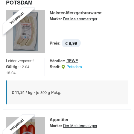
POTSDAM
Meister-Metzgerbratwurst
Verpasst!
Marke:
Der Meistermetzger
Preis:
€ 8,99
Leider verpasst!
Händler:
REWE
Gültig:
12.04. -
Stadt:
Potsdam
18.04.
€ 11,24 / kg -
je 800-g-Pckg.
Appetiter
Verpasst!
Marke:
Der Meistermetzger