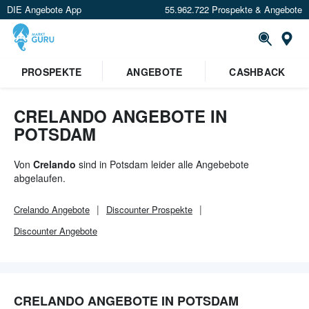
DIE Angebote App
55.962.722 Prospekte & Angebote
Or
×
PROSPEKTE
ANGEBOTE
CASHBACK
Verrate uns deinen Standort um
Angebote in deiner Nähe
zu
sehen.
CRELANDO ANGEBOTE IN
POTSDAM
Standort festlegen
Von
Crelando
sind in Potsdam leider alle Angebebote
abgelaufen.
Crelando
Angebote
Discounter
Prospekte
Discounter
Angebote
CRELANDO ANGEBOTE IN POTSDAM