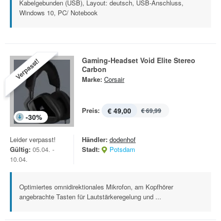
Kabelgebunden (USB), Layout: deutsch, USB-Anschluss,
Windows 10, PC/ Notebook
Gaming-Headset Void Elite Stereo
Verpasst!
Carbon
Marke:
Corsair
Preis:
€ 49,00
€ 69,99
-
30
%
Leider verpasst!
Händler:
dodenhof
Gültig:
05.04. -
Stadt:
Potsdam
10.04.
Optimiertes omnidirektionales Mikrofon, am Kopfhörer
angebrachte Tasten für Lautstärkeregelung und ...