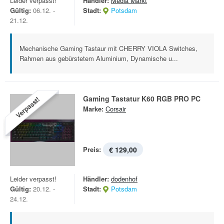
Leider verpasst!
Händler:
Media Markt
Gültig:
06.12. -
Stadt:
Potsdam
21.12.
Mechanische Gaming Tastaur mit CHERRY VIOLA Switches,
Rahmen aus gebürstetem Aluminium, Dynamische u...
Gaming Tastatur K60 RGB PRO PC
Verpasst!
Marke:
Corsair
Preis:
€ 129,00
Leider verpasst!
Händler:
dodenhof
Gültig:
20.12. -
Stadt:
Potsdam
24.12.