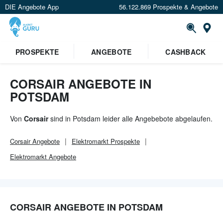
DIE Angebote App
56.122.869 Prospekte & Angebote
Or
×
PROSPEKTE
ANGEBOTE
CASHBACK
Verrate uns deinen Standort um
Angebote in deiner Nähe
zu
sehen.
CORSAIR ANGEBOTE IN
POTSDAM
Standort festlegen
Von
Corsair
sind in Potsdam leider alle Angebebote abgelaufen.
Corsair
Angebote
Elektromarkt
Prospekte
Elektromarkt
Angebote
CORSAIR ANGEBOTE IN POTSDAM