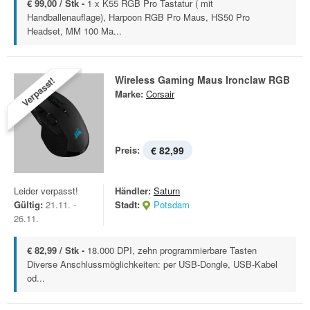
€ 99,00 / Stk -
1 x K55 RGB Pro Tastatur ( mit
Handballenauflage), Harpoon RGB Pro Maus, HS50 Pro
Headset, MM 100 Ma...
Wireless Gaming Maus Ironclaw RGB
Verpasst!
Marke:
Corsair
Preis:
€ 82,99
Leider verpasst!
Händler:
Saturn
Gültig:
21.11. -
Stadt:
Potsdam
26.11.
€ 82,99 / Stk -
18.000 DPI, zehn programmierbare Tasten
Diverse Anschlussmöglichkeiten: per USB-Dongle, USB-Kabel
od...