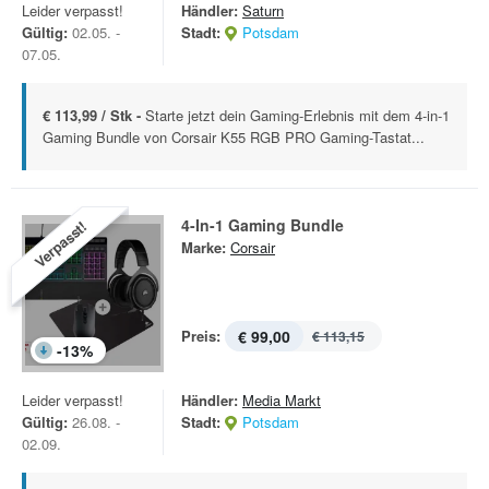
Leider verpasst!
Händler:
Saturn
Gültig:
02.05. -
Stadt:
Potsdam
07.05.
€ 113,99 / Stk -
Starte jetzt dein Gaming-Erlebnis mit dem 4-in-1
Gaming Bundle von Corsair K55 RGB PRO Gaming-Tastat...
4-In-1 Gaming Bundle
Verpasst!
Marke:
Corsair
Preis:
€ 99,00
€ 113,15
-
13
%
Leider verpasst!
Händler:
Media Markt
Gültig:
26.08. -
Stadt:
Potsdam
02.09.