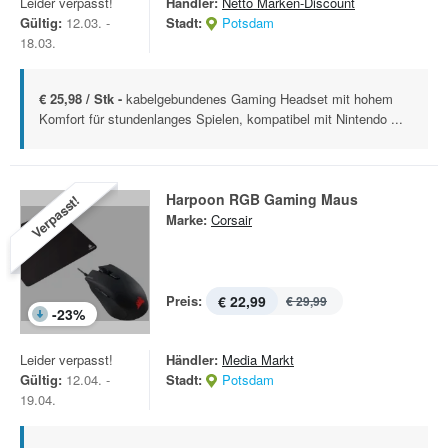
Leider verpasst!
Händler:
Netto Marken-Discount
Gültig:
12.03. -
Stadt:
Potsdam
18.03.
€ 25,98 / Stk -
kabelgebundenes Gaming Headset mit hohem
Komfort für stundenlanges Spielen, kompatibel mit Nintendo ...
Harpoon RGB Gaming Maus
Verpasst!
Marke:
Corsair
Preis:
€ 22,99
€ 29,99
-
23
%
Leider verpasst!
Händler:
Media Markt
Gültig:
12.04. -
Stadt:
Potsdam
19.04.