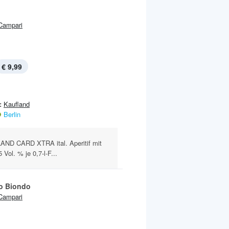
Campari
€ 9,99
:
Kaufland
Berlin
ND CARD XTRA ital. Aperitif mit
ol. % je 0,7-l-F...
o Biondo
Campari