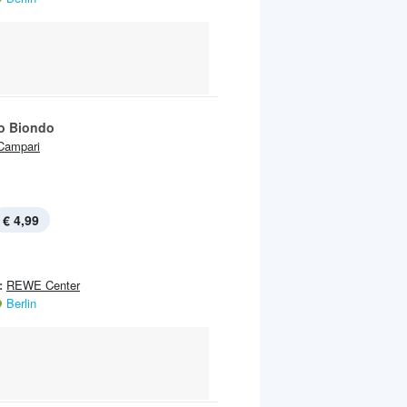
o Biondo
Campari
€ 4,99
:
REWE Center
Berlin