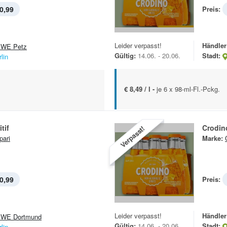
0,99
Preis:
Leider verpasst!
Händler
WE Petz
Gültig:
14.06. - 20.06.
Stadt:
lin
€ 8,49 / l -
je 6 x 98-ml-Fl.-Pckg.
tif
Crodin
Verpasst!
ari
Marke:
0,99
Preis:
Leider verpasst!
Händler
WE Dortmund
Gültig:
14.06. - 20.06.
Stadt:
lin