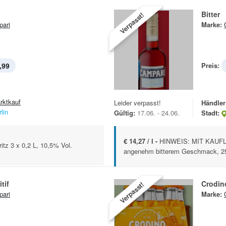
Bitter
Verpasst!
ari
Marke:
,99
Preis:
rktkauf
Leider verpasst!
Händler
lin
Gültig:
17.06. - 24.06.
Stadt:
€ 14,27 / l -
HINWEIS: MIT KAUFLA
itz 3 x 0,2 L, 10,5% Vol.
angenehm bitterem Geschmack, 25 V
tif
Crodin
Verpasst!
ari
Marke: