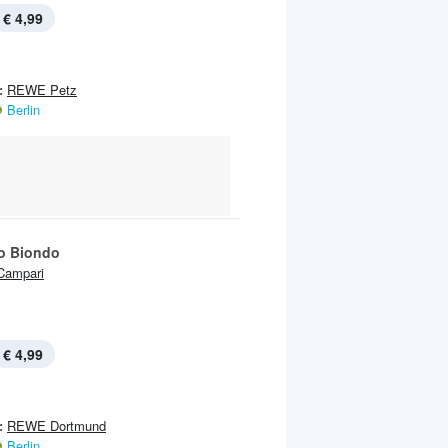
€ 4,99
:
REWE Petz
Berlin
o Biondo
Campari
€ 4,99
:
REWE Dortmund
Berlin