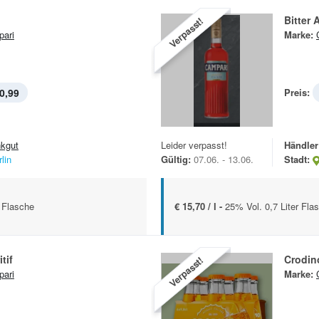
Bitter A
Verpasst!
ari
Marke:
0,99
Preis:
nkgut
Leider verpasst!
Händler
lin
Gültig:
07.06. - 13.06.
Stadt:
l Flasche
€ 15,70 / l -
25% Vol. 0,7 Liter Fla
tif
Crodin
Verpasst!
ari
Marke: