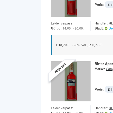
Preis:
€ 1
Leider verpasst!
Händler:
RE
Gültig:
14.06. - 20.06.
Stadt:
Ber
€ 15,70 / l -
25% Vol., je 0,7-l-Fl.
Bitter Aperi
Verpasst!
Marke:
Camp
Preis:
€ 1
Leider verpasst!
Händler:
RE
Gültig:
14.06. - 20.06.
Stadt:
Ber