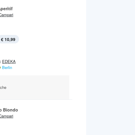
peritif
Campari
€ 10,99
:
EDEKA
Berlin
sche
o Biondo
Campari