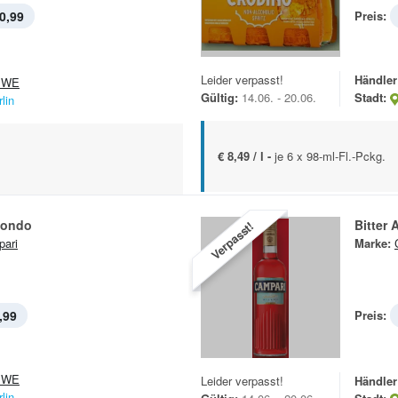
0,99
Preis:
Leider verpasst!
Händler
EWE
Gültig:
14.06. - 20.06.
Stadt:
lin
€ 8,49 / l -
je 6 x 98-ml-Fl.-Pckg.
iondo
Bitter A
Verpasst!
ari
Marke:
,99
Preis:
EWE
Leider verpasst!
Händler
lin