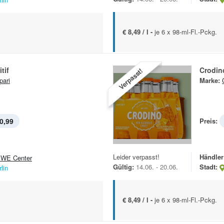
€ 8,49 / l -
je 6 x 98-ml-Fl.-Pckg.
tif
Crodin
Verpasst!
ari
Marke:
0,99
Preis:
Leider verpasst!
Händler
WE Center
Gültig:
14.06. - 20.06.
Stadt:
lin
€ 8,49 / l -
je 6 x 98-ml-Fl.-Pckg.