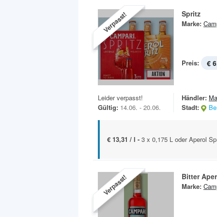
Spritz
Verpasst!
Marke:
Camp
Preis:
€ 6
Leider verpasst!
Händler:
Ma
Gültig:
14.06. - 20.06.
Stadt:
Ber
€ 13,31 / l -
3 x 0,175 L oder Aperol Spr
Bitter Aperi
Verpasst!
Marke:
Camp