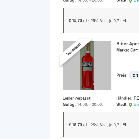
€ 15,70 / l -
25% Vol., je 0,7-l-Fl.
Bitter Aperi
Verpasst!
Marke:
Camp
Preis:
€ 1
Leider verpasst!
Händler:
RE
Gültig:
14.06. - 20.06.
Stadt:
Ber
€ 15,70 / l -
25% Vol., je 0,7-l-Fl.