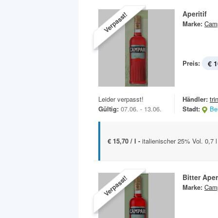
Aperitif
Verpasst!
Marke:
Camp
Preis:
€ 1
Leider verpasst!
Händler:
tri
Gültig:
07.06. - 13.06.
Stadt:
Ber
€ 15,70 / l -
italienischer 25% Vol. 0,7 
Bitter Aperi
Verpasst!
Marke:
Camp