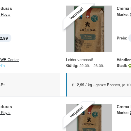
nduras
Crema 
Verpasst!
 Royal
Marke:
2,99
Preis:
WE Center
Leider verpasst!
Händler
lin
Gültig:
22.09. - 28.09.
Stadt:
Btl.
€ 12,99 / kg -
ganze Bohnen, je 100
nduras
Crema 
Verpasst!
 Royal
Marke: