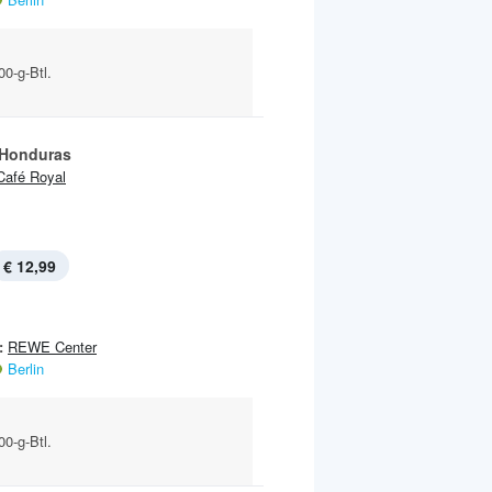
0-g-Btl.
Honduras
Café Royal
€ 12,99
:
REWE Center
Berlin
0-g-Btl.