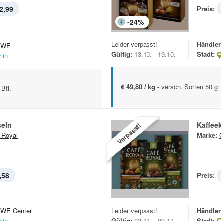
2,99
Preis:
-
24
%
Leider verpasst!
Händler
EWE
Gültig:
13.10. - 19.10.
Stadt:
lin
€ 49,80 / kg -
versch. Sorten 50 g
Btl.
seln
Kaffee
Verpasst!
 Royal
Marke:
,58
Preis:
WE Center
Leider verpasst!
Händler
lin
Gültig:
03.11. - 09.11.
Stadt: