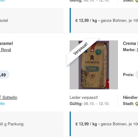
eutel
€ 12,99 / kg -
ganze Bohnen, je 100
aramel
Crema 
Verpasst!
 Royal
Marke:
,49
Preis:
 Sütterlin
Leider verpasst!
Händler
lin
Gültig:
06.10. - 12.10.
Stadt:
-50 g Packung
€ 12,99 / kg -
ganze Bohnen, je 100