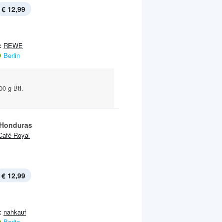
€ 12,99
:
REWE
Berlin
0-g-Btl.
Honduras
Café Royal
€ 12,99
:
nahkauf
Berlin