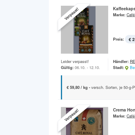
Kaffeekap
Verpasst!
Marke:
Café
Preis:
€ 2
Leider verpasst!
Händler:
RE
Gültig:
06.10. - 12.10.
Stadt:
Ber
€ 59,80 / kg -
versch. Sorten, je 50-g-
Crema Ho
Verpasst!
Marke:
Café