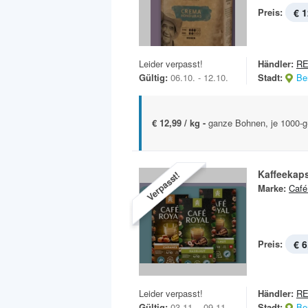
Preis:
€ 1
Leider verpasst!
Händler:
R
Gültig:
06.10. - 12.10.
Stadt:
Ber
€ 12,99 / kg -
ganze Bohnen, je 1000-g-
Kaffeekap
Verpasst!
Marke:
Café
Preis:
€ 6
Leider verpasst!
Händler:
RE
Gültig:
03.11. - 09.11.
Stadt:
Ber