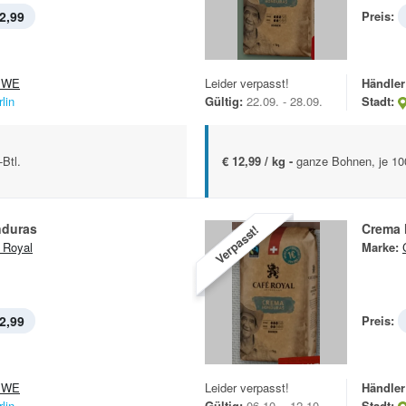
2,99
Preis:
EWE
Leider verpasst!
Händler
lin
Gültig:
22.09. - 28.09.
Stadt:
Btl.
€ 12,99 / kg -
ganze Bohnen, je 100
nduras
Crema 
Verpasst!
 Royal
Marke:
2,99
Preis:
EWE
Leider verpasst!
Händler
lin
Gültig:
06.10. - 12.10.
Stadt: