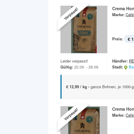
Crema Ho
Verpasst!
Marke:
Café
Preis:
€ 1
Leider verpasst!
Händler:
RE
Gültig:
22.09. - 28.09.
Stadt:
Ber
€ 12,99 / kg -
ganze Bohnen, je 1000-g-
Crema Ho
Verpasst!
Marke:
Café