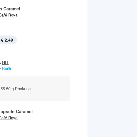
n Caramel
Café Royal
€ 2,49
:
HIT
Berlin
 55-50 g Packung
kapseln Caramel
Café Royal