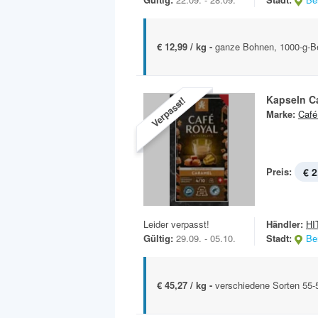
€ 12,99 / kg -
ganze Bohnen, 1000-g-B
Kapseln C
Verpasst!
Marke:
Café
Preis:
€ 2
Leider verpasst!
Händler:
HIT
Gültig:
29.09. - 05.10.
Stadt:
Ber
€ 45,27 / kg -
verschiedene Sorten 55