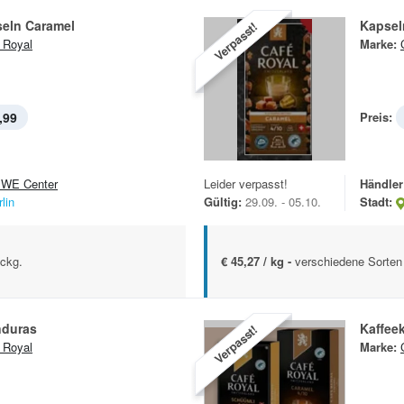
seln Caramel
Kapsel
Verpasst!
 Royal
Marke:
,99
Preis:
WE Center
Leider verpasst!
Händler
lin
Gültig:
29.09. - 05.10.
Stadt:
Pckg.
€ 45,27 / kg -
verschiedene Sorten
nduras
Kaffee
Verpasst!
 Royal
Marke: