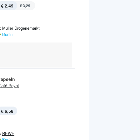
€ 2,49
€ 3,29
:
Müller Drogeriemarkt
Berlin
kapseln
Café Royal
€ 6,58
:
REWE
Berlin