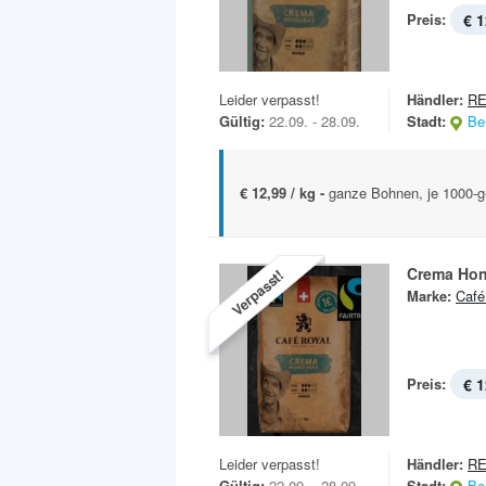
Preis:
€ 1
Leider verpasst!
Händler:
R
Gültig:
22.09. - 28.09.
Stadt:
Ber
€ 12,99 / kg -
ganze Bohnen, je 1000-g-
Crema Ho
Verpasst!
Marke:
Café
Preis:
€ 1
Leider verpasst!
Händler:
R
Gültig:
22.09. - 28.09.
Stadt:
Ber