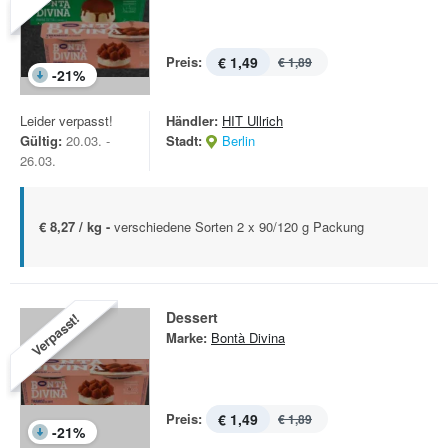
Preis:
€ 1,49
€ 1,89
-
21
%
Leider verpasst!
Händler:
HIT Ullrich
Gültig:
20.03. -
Stadt:
Berlin
26.03.
€ 8,27 / kg -
verschiedene Sorten 2 x 90/120 g Packung
Dessert
Verpasst!
Marke:
Bontà Divina
Preis:
€ 1,49
€ 1,89
-
21
%