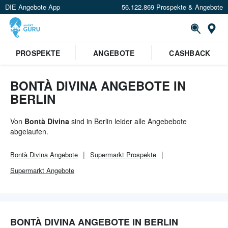
DIE Angebote App
56.122.869 Prospekte & Angebote
Or
×
PROSPEKTE
ANGEBOTE
CASHBACK
Verrate uns deinen Standort um
Angebote in deiner Nähe
zu
sehen.
BONTÀ DIVINA ANGEBOTE IN
BERLIN
Standort festlegen
Von
Bontà Divina
sind in Berlin leider alle Angebebote
abgelaufen.
Bontà Divina
Angebote
Supermarkt
Prospekte
Supermarkt
Angebote
BONTÀ DIVINA ANGEBOTE IN BERLIN