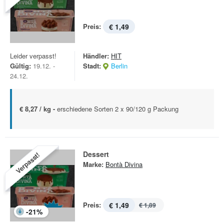
Preis:
€ 1,49
Leider verpasst!
Händler:
HIT
Gültig:
19.12. -
Stadt:
Berlin
24.12.
€ 8,27 / kg -
erschiedene Sorten 2 x 90/120 g Packung
Dessert
Verpasst!
Marke:
Bontà Divina
Preis:
€ 1,49
€ 1,89
-
21
%