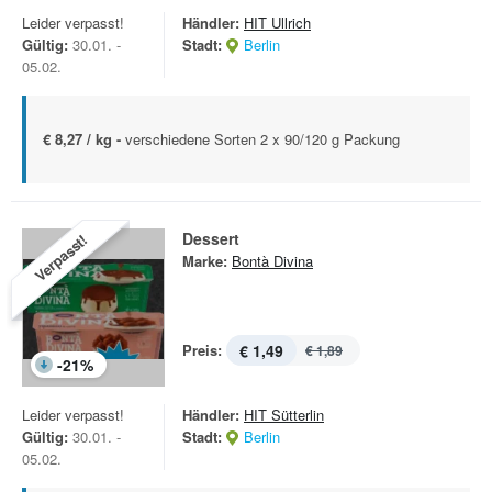
Leider verpasst!
Händler:
HIT Ullrich
Gültig:
30.01. -
Stadt:
Berlin
05.02.
€ 8,27 / kg -
verschiedene Sorten 2 x 90/120 g Packung
Dessert
Verpasst!
Marke:
Bontà Divina
Preis:
€ 1,49
€ 1,89
-
21
%
Leider verpasst!
Händler:
HIT Sütterlin
Gültig:
30.01. -
Stadt:
Berlin
05.02.