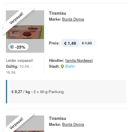
Tiramisu
Verpasst!
Marke:
Bontà Divina
Preis:
€ 1,49
€ 1,99
-
25
%
Leider verpasst!
Händler:
famila-Nordwest
Gültig:
10.04. -
Stadt:
Berlin
16.04.
€ 8,27 / kg -
2 x 90-g-Packung
Tiramisu
Verpasst!
Marke:
Bontà Divina