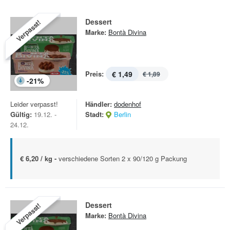
Dessert
Verpasst!
Marke:
Bontà Divina
Preis:
€ 1,49
€ 1,89
-
21
%
Leider verpasst!
Händler:
dodenhof
Gültig:
19.12. -
Stadt:
Berlin
24.12.
€ 6,20 / kg -
verschiedene Sorten 2 x 90/120 g Packung
Dessert
Verpasst!
Marke:
Bontà Divina