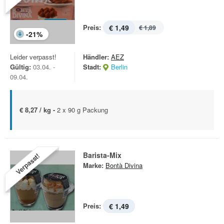
Preis:
€ 1,49
€ 1,89
-
21
%
Leider verpasst!
Händler:
AEZ
Gültig:
03.04. -
Stadt:
Berlin
09.04.
€ 8,27 / kg -
2 x 90 g Packung
Barista-Mix
Verpasst!
Marke:
Bontà Divina
Preis:
€ 1,49