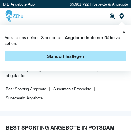
DIE Angebote App
55.962.722 Prospekte & Angebote
Or
×
PROSPEKTE
ANGEBOTE
CASHBACK
Verrate uns deinen Standort um
Angebote in deiner Nähe
zu
sehen.
BEST SPORTING ANGEBOTE IN
POTSDAM
Standort festlegen
Von
Best Sporting
sind in Potsdam leider alle Angebebote
abgelaufen.
Best Sporting
Angebote
Supermarkt
Prospekte
Supermarkt
Angebote
BEST SPORTING ANGEBOTE IN POTSDAM