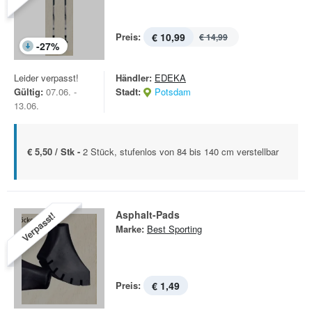
Preis:
€ 10,99
€ 14,99
-
27
%
Leider verpasst!
Händler:
EDEKA
Gültig:
07.06. -
Stadt:
Potsdam
13.06.
€ 5,50 / Stk -
2 Stück, stufenlos von 84 bis 140 cm verstellbar
Asphalt-Pads
Verpasst!
Marke:
Best Sporting
Preis:
€ 1,49