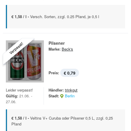
€ 1,58 / l -
Versch. Sorten, zzgl. 0.25 Pfand, je 0,5 l
Pilsener
Verpasst!
Marke:
Beck's
Preis:
€ 0,79
Leider verpasst!
Händler:
trinkgut
Gültig:
21.06. -
Stadt:
Berlin
27.06.
€ 1,58 / l -
Veltins V+ Curuba oder Pilsener 0,5 L, zzgl. 0,25
Pfand