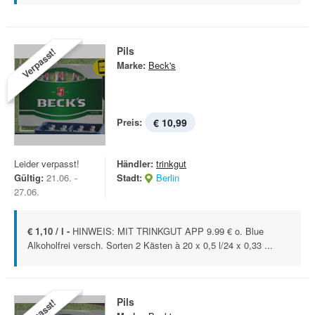
Pils
Verpasst!
Marke:
Beck's
Preis:
€ 10,99
Leider verpasst!
Händler:
trinkgut
Gültig:
21.06. -
Stadt:
Berlin
27.06.
€ 1,10 / l -
HINWEIS: MIT TRINKGUT APP 9.99 € o. Blue
Alkoholfrei versch. Sorten 2 Kästen à 20 x 0,5 l/24 x 0,33 ...
Pils
Verpasst!