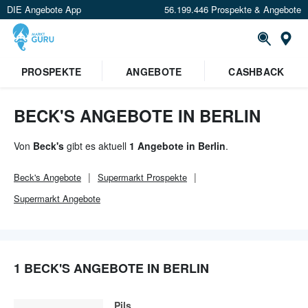
DIE Angebote App
56.199.446 Prospekte & Angebote
Or
×
PROSPEKTE
ANGEBOTE
CASHBACK
Verrate uns deinen Standort um
Angebote in deiner Nähe
zu
sehen.
BECK'S ANGEBOTE IN BERLIN
Standort festlegen
Von
Beck's
gibt es aktuell
1 Angebote in Berlin
.
Beck's
Angebote
Supermarkt
Prospekte
Supermarkt
Angebote
1 BECK'S ANGEBOTE IN BERLIN
Pils