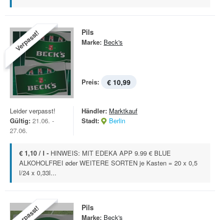
Pils
Verpasst!
Marke:
Beck's
Preis:
€ 10,99
Leider verpasst!
Händler:
Marktkauf
Gültig:
21.06. -
Stadt:
Berlin
27.06.
€ 1,10 / l -
HINWEIS: MIT EDEKA APP 9.99 € BLUE
ALKOHOLFREI øder WEITERE SORTEN je Kasten = 20 x 0,5
l/24 x 0,33l...
Pils
Verpasst!
Marke:
Beck's