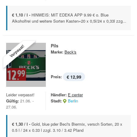
€ 1,10 / l -
HINWEIS: MIT EDEKA APP 9.99 € o. Blue
Alkoholfrei und weitere Sorten Kasten=20 x 0,5l/24 x 0,33l zzg...
Pils
Verpasst!
Marke:
Beck's
Preis:
€ 12,99
Leider verpasst!
Händler:
E center
Gültig:
21.06. -
Stadt:
Berlin
27.06.
€ 1,30 / l -
Gold, blue pder Becl's Biermix, versch Sorten, 20 x
0.5 l / 24 x 0.33 l zzgl. 3.10 / 3.42 Pfand