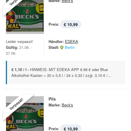
Marke:
Beck's
Preis:
€ 10,99
Leider verpasst!
Händler:
EDEKA
Gültig:
21.06. -
Stadt:
Berlin
27.06.
€ 1,10 / l -
HINWEIS: MIT EDEKA APP 9.99 € oder Blue
Alkoholfrei Kasten = 20 x 0,5 l / 24 x 0,33 l zzgl. 3,10 € /...
Pils
Verpasst!
Marke:
Beck's
Preis:
€ 10,99