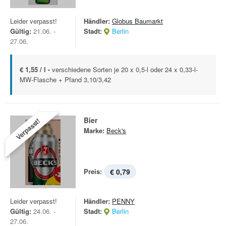
Leider verpasst!
Händler:
Globus Baumarkt
Gültig:
21.06. -
Stadt:
Berlin
27.06.
€ 1,55 / l -
verschiedene Sorten je 20 x 0,5-l oder 24 x 0,33-l-
MW-Flasche + Pfand 3,10/3,42
Bier
Verpasst!
Marke:
Beck's
Preis:
€ 0,79
Leider verpasst!
Händler:
PENNY
Gültig:
24.06. -
Stadt:
Berlin
27.06.