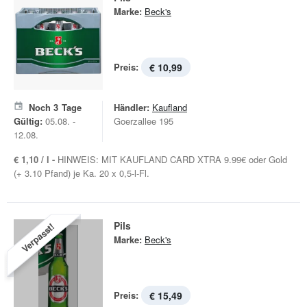
Marke:
Beck's
Preis:
€ 10,99
Noch
3
Tage
Händler:
Kaufland
Gültig:
05.08. -
Goerzallee 195
12.08.
€ 1,10 / l -
HINWEIS: MIT KAUFLAND CARD XTRA 9.99€ oder Gold
(+ 3.10 Pfand) je Ka. 20 x 0,5-l-Fl.
Pils
Verpasst!
Marke:
Beck's
Preis:
€ 15,49