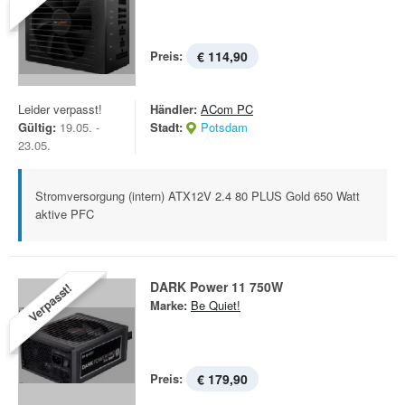
Preis:
€ 114,90
Leider verpasst!
Händler:
ACom PC
Gültig:
19.05. -
Stadt:
Potsdam
23.05.
Stromversorgung (intern) ATX12V 2.4 80 PLUS Gold 650 Watt
aktive PFC
DARK Power 11 750W
Verpasst!
Marke:
Be Quiet!
Preis:
€ 179,90