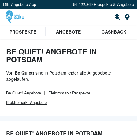
DIE Angebote App
56.122.869 Prospekte & Angebote
Or
×
PROSPEKTE
ANGEBOTE
CASHBACK
Verrate uns deinen Standort um
Angebote in deiner Nähe
zu
sehen.
BE QUIET! ANGEBOTE IN
POTSDAM
Standort festlegen
Von
Be Quiet!
sind in Potsdam leider alle Angebebote
abgelaufen.
Be Quiet!
Angebote
Elektromarkt
Prospekte
Elektromarkt
Angebote
BE QUIET! ANGEBOTE IN POTSDAM