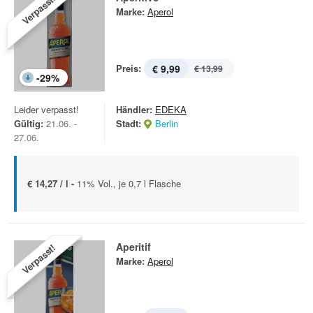
Verpasst!
Marke:
Aperol
Preis:
€ 9,99
€ 13,99
-
29
%
Leider verpasst!
Händler:
EDEKA
Gültig:
21.06. -
Stadt:
Berlin
27.06.
€ 14,27 / l -
11% Vol., je 0,7 l Flasche
Aperitif
Verpasst!
Marke:
Aperol