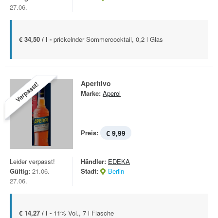
27.06.
€ 34,50 / l -
prickelnder Sommercocktail, 0,2 l Glas
Aperitivo
Verpasst!
Marke:
Aperol
Preis:
€ 9,99
Leider verpasst!
Händler:
EDEKA
Gültig:
21.06. -
Stadt:
Berlin
27.06.
€ 14,27 / l -
11% Vol., 7 l Flasche