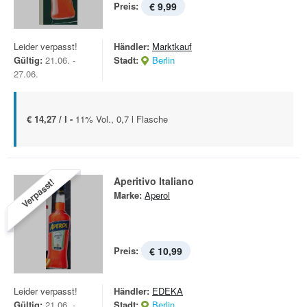
Preis:
€ 9,99
Leider verpasst!
Händler:
Marktkauf
Gültig:
21.06. -
Stadt:
Berlin
27.06.
€ 14,27 / l -
11% Vol., 0,7 l Flasche
Aperitivo Italiano
Verpasst!
Marke:
Aperol
Preis:
€ 10,99
Leider verpasst!
Händler:
EDEKA
Gültig:
21.06. -
Stadt:
Berlin