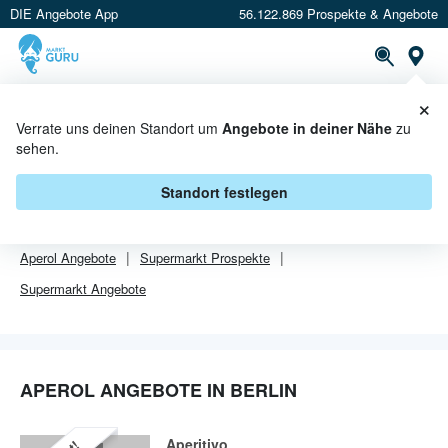
DIE Angebote App
56.122.869 Prospekte & Angebote
Or
×
PROSPEKTE
ANGEBOTE
CASHBACK
Verrate uns deinen Standort um
Angebote in deiner Nähe
zu
sehen.
APEROL ANGEBOTE IN BERLIN
Standort festlegen
Von
Aperol
sind in Berlin leider alle Angebebote abgelaufen.
Aperol
Angebote
Supermarkt
Prospekte
Supermarkt
Angebote
APEROL ANGEBOTE IN BERLIN
Aperitivo