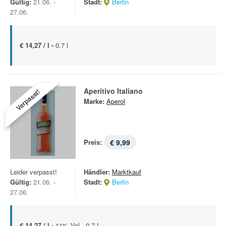
Gültig:
21.06. -
Stadt:
Berlin
27.06.
€ 14,27 / l -
0.7 l
Aperitivo Italiano
Verpasst!
Marke:
Aperol
Preis:
€ 9,99
Leider verpasst!
Händler:
Marktkauf
Gültig:
21.06. -
Stadt:
Berlin
27.06.
€ 14,27 / l -
11% Vol., 0,7 L