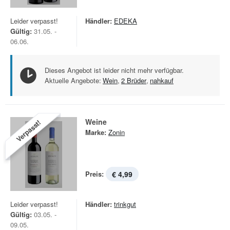
Leider verpasst!
Händler:
EDEKA
Gültig:
31.05. -
06.06.
Dieses Angebot ist leider nicht mehr verfügbar.
Aktuelle Angebote:
Wein
,
2 Brüder
,
nahkauf
Weine
Verpasst!
Marke:
Zonin
Preis:
€ 4,99
Leider verpasst!
Händler:
trinkgut
Gültig:
03.05. -
09.05.