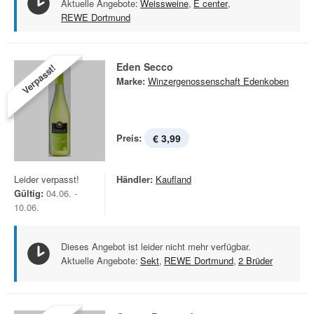
Aktuelle Angebote:
Weissweine
,
E center
,
REWE Dortmund
Eden Secco
Verpasst!
Marke:
Winzergenossenschaft Edenkoben
Preis:
€ 3,99
Leider verpasst!
Händler:
Kaufland
Gültig:
04.06. -
10.06.
Dieses Angebot ist leider nicht mehr verfügbar.
Aktuelle Angebote:
Sekt
,
REWE Dortmund
,
2 Brüder