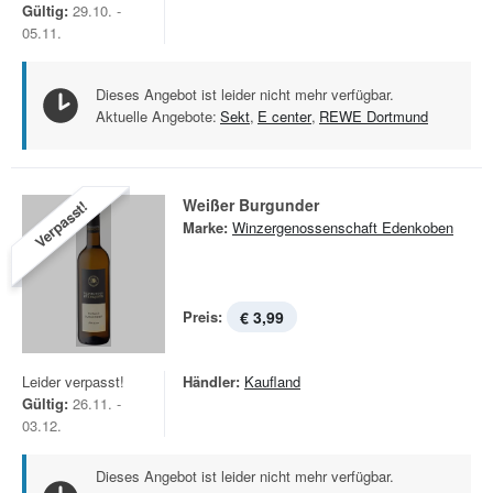
Gültig:
29.10. -
05.11.
Dieses Angebot ist leider nicht mehr verfügbar.
Aktuelle Angebote:
Sekt
,
E center
,
REWE Dortmund
Weißer Burgunder
Verpasst!
Marke:
Winzergenossenschaft Edenkoben
Preis:
€ 3,99
Leider verpasst!
Händler:
Kaufland
Gültig:
26.11. -
03.12.
Dieses Angebot ist leider nicht mehr verfügbar.