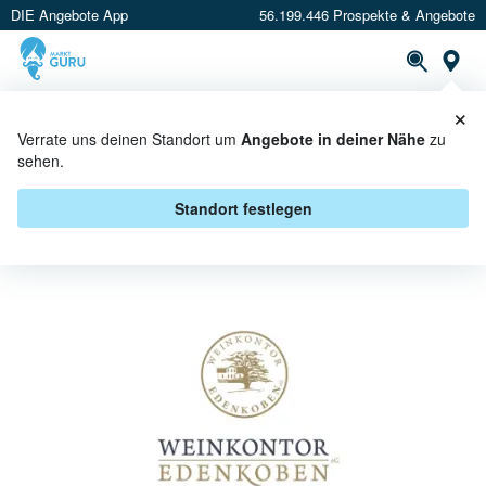
DIE Angebote App
56.199.446 Prospekte & Angebote
St
×
PROSPEKTE
ANGEBOTE
CASHBACK
Verrate uns deinen Standort um
Angebote in deiner Nähe
zu
sehen.
WINZERGENOSSENSCHAFT
EDENKOBEN ANGEBOTE &
Standort festlegen
AKTIONEN