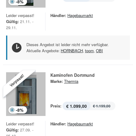
-
8
%
Leider verpasst!
Händler:
Hagebaumarkt
Gültig:
21.11. -
29.11.
Dieses Angebot ist leider nicht mehr verfügbar.
Aktuelle Angebote:
HORNBACH
,
toom
,
OBI
Kaminofen Dortmund
Verpasst!
Marke:
Thermia
Preis:
€ 1.099,00
€ 1.199,00
-
8
%
Leider verpasst!
Händler:
Hagebaumarkt
Gültig:
27.09. -
05.10.