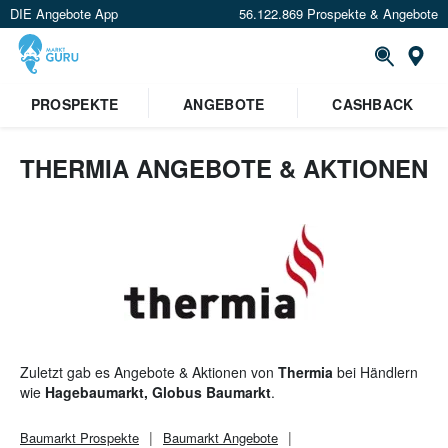
DIE Angebote App
56.122.869 Prospekte & Angebote
St
×
PROSPEKTE
ANGEBOTE
CASHBACK
Verrate uns deinen Standort um
Angebote in deiner Nähe
zu
sehen.
THERMIA ANGEBOTE & AKTIONEN
Standort festlegen
Zuletzt gab es Angebote & Aktionen von
Thermia
bei Händlern
wie
Hagebaumarkt, Globus Baumarkt
.
Baumarkt
Prospekte
Baumarkt
Angebote