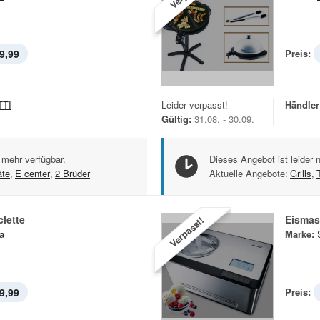
9,99
Preis:
TTI
Leider verpasst!
Händler
Gültig:
31.08. - 30.09.
 mehr verfügbar.
Dieses Angebot ist leider 
äte
,
E center
,
2 Brüder
Aktuelle Angebote:
Grills
,
lette
Eismas
Verpasst!
a
Marke:
9,99
Preis: