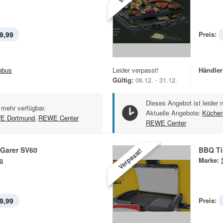
9,99
Preis:
obus
Leider verpasst!
Händler
Gültig:
06.12. - 31.12.
Dieses Angebot ist leider 
 mehr verfügbar.
Aktuelle Angebote:
Küchen
E Dortmund
,
REWE Center
REWE Center
 Garer SV60
BBQ Ti
Verpasst!
a
Marke:
9,99
Preis: