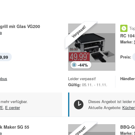
rill mit Glas VG200
Verpasst!
Top
a
RC 104
Marke:
9,99
Preis:
-
44
%
obus
Leider verpasst!
Händler
Gültig:
05.11. - 11.11.
 mehr verfügbar.
Dieses Angebot ist leider 
WE
,
E center
Aktuelle Angebote:
Küchen
ck Maker SG 55
BBQ-Gr
Verpasst!
a
Marke: