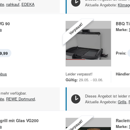
äte
,
nahkauf
,
EDEKA
Aktuelle Angebote:
Klimag
 VG 90
BBQ Ti
Verpasst!
a
Marke:
9,99
Preis:
obus
Leider verpasst!
Händler
Gültig:
29.05. - 03.06.
 mehr verfügbar.
Dieses Angebot ist leider 
äte
,
REWE Dortmund
,
Aktuelle Angebote:
Grills
,
rill mit Glas VG200
Raclet
Verpasst!
a
Marke: