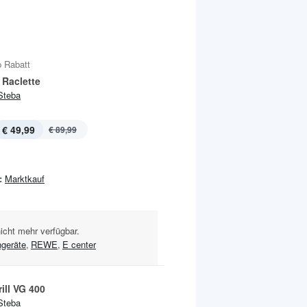
 Rabatt
 Raclette
Steba
€ 49,99
€ 89,99
:
Marktkauf
nicht mehr verfügbar.
geräte
,
REWE
,
E center
ill VG 400
Steba