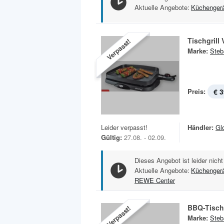
Aktuelle Angebote:
Küchenger
Tischgrill
Verpasst!
Marke:
Steb
Preis:
€ 3
Leider verpasst!
Händler:
Gl
Gültig:
27.08. - 02.09.
Dieses Angebot ist leider nicht
Aktuelle Angebote:
Küchenger
REWE Center
BBQ-Tischg
Verpasst!
Marke:
Steb