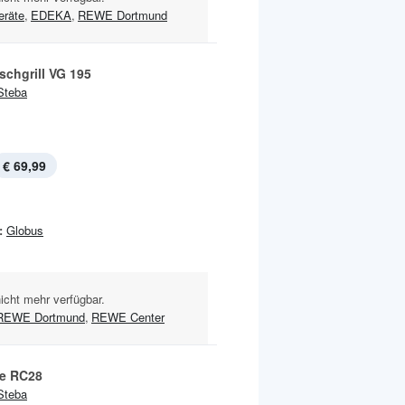
eräte
,
EDEKA
,
REWE Dortmund
schgrill VG 195
Steba
€ 69,99
:
Globus
nicht mehr verfügbar.
REWE Dortmund
,
REWE Center
te RC28
Steba