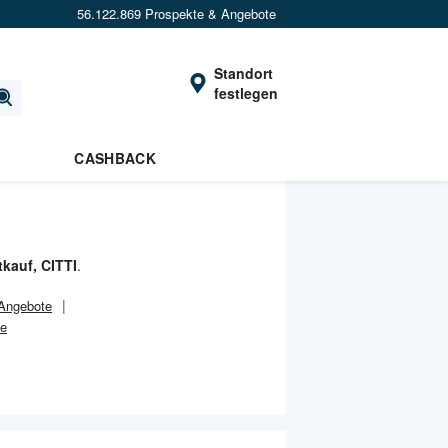
56.122.869 Prospekte & Angebote
Standort
festlegen
CASHBACK
kauf, CITTI
.
 Angebote
te