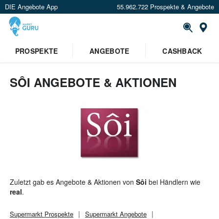
DIE Angebote App
55.962.722 Prospekte & Angebote
St
×
PROSPEKTE
ANGEBOTE
CASHBACK
Verrate uns deinen Standort um
Angebote in deiner Nähe
zu
sehen.
SÔI ANGEBOTE & AKTIONEN
Standort festlegen
Zuletzt gab es Angebote & Aktionen von
Sôi
bei Händlern wie
real
.
Supermarkt
Prospekte
Supermarkt
Angebote