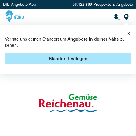
DIE Angebote App
56.122.869 Prospekte & Angebote
St
×
PROSPEKTE
ANGEBOTE
CASHBACK
Verrate uns deinen Standort um
Angebote in deiner Nähe
zu
sehen.
REICHENAU GEMÜSE ANGEBOTE
& AKTIONEN
Standort festlegen