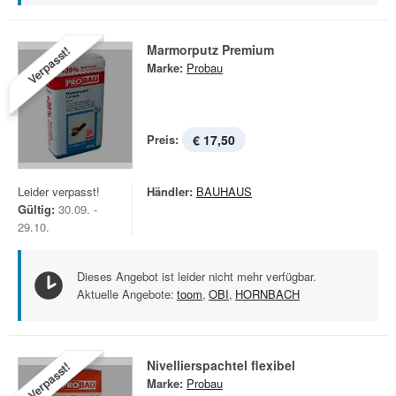
Marmorputz Premium
Verpasst!
Marke:
Probau
Preis:
€ 17,50
Leider verpasst!
Händler:
BAUHAUS
Gültig:
30.09. -
29.10.
Dieses Angebot ist leider nicht mehr verfügbar.
Aktuelle Angebote:
toom
,
OBI
,
HORNBACH
Nivellierspachtel flexibel
Verpasst!
Marke:
Probau