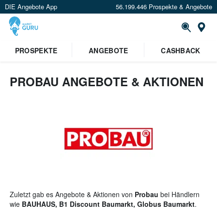
DIE Angebote App
56.199.446 Prospekte & Angebote
St
×
PROSPEKTE
ANGEBOTE
CASHBACK
Verrate uns deinen Standort um
Angebote in deiner Nähe
zu
sehen.
PROBAU ANGEBOTE & AKTIONEN
Standort festlegen
Zuletzt gab es Angebote & Aktionen von
Probau
bei Händlern
wie
BAUHAUS, B1 Discount Baumarkt, Globus Baumarkt
.