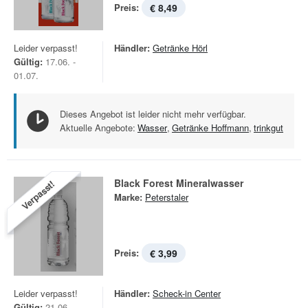
Preis:
€ 8,49
Leider verpasst!
Händler:
Getränke Hörl
Gültig:
17.06. -
01.07.
Dieses Angebot ist leider nicht mehr verfügbar.
Aktuelle Angebote:
Wasser
,
Getränke Hoffmann
,
trinkgut
Black Forest Mineralwasser
Verpasst!
Marke:
Peterstaler
Preis:
€ 3,99
Leider verpasst!
Händler:
Scheck-in Center
Gültig:
21.06. -