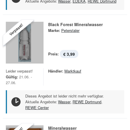
Aktuelle Angebote:
Wasser
,
EDEKA
,
REWE Dortmund
Black Forest Mineralwasser
Verpasst!
Marke:
Peterstaler
Preis:
€ 3,99
Leider verpasst!
Händler:
Marktkauf
Gültig:
21.06. -
27.06.
Dieses Angebot ist leider nicht mehr verfügbar.
Aktuelle Angebote:
Wasser
,
REWE Dortmund
,
REWE Center
Mineralwasser