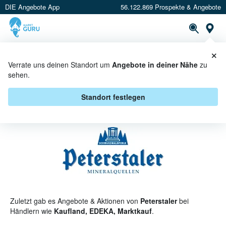
DIE Angebote App
56.122.869 Prospekte & Angebote
St
×
PROSPEKTE
ANGEBOTE
CASHBACK
Verrate uns deinen Standort um
Angebote in deiner Nähe
zu
sehen.
PETERSTALER ANGEBOTE &
AKTIONEN
Standort festlegen
Zuletzt gab es Angebote & Aktionen von
Peterstaler
bei
Händlern wie
Kaufland, EDEKA, Marktkauf
.