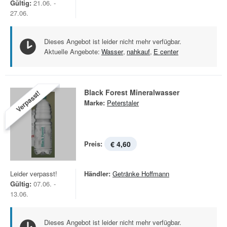
Gültig:
21.06. -
27.06.
Dieses Angebot ist leider nicht mehr verfügbar.
Aktuelle Angebote:
Wasser
,
nahkauf
,
E center
Black Forest Mineralwasser
Verpasst!
Marke:
Peterstaler
Preis:
€ 4,60
Leider verpasst!
Händler:
Getränke Hoffmann
Gültig:
07.06. -
13.06.
Dieses Angebot ist leider nicht mehr verfügbar.