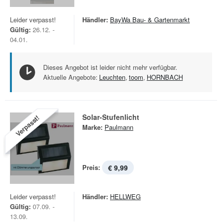
Leider verpasst!
Händler:
BayWa Bau- & Gartenmarkt
Gültig:
26.12. -
04.01.
Dieses Angebot ist leider nicht mehr verfügbar.
Aktuelle Angebote:
Leuchten
,
toom
,
HORNBACH
Solar-Stufenlicht
Verpasst!
Marke:
Paulmann
Preis:
€ 9,99
Leider verpasst!
Händler:
HELLWEG
Gültig:
07.09. -
13.09.