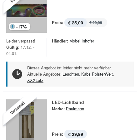
Preis:
€ 25,00
€ 29,99
-
17
%
Leider verpasst!
Händler:
Möbel Inhofer
Gültig:
17.12. -
04.01.
Dieses Angebot ist leider nicht mehr verfügbar.
Aktuelle Angebote:
Leuchten
,
Kabs PolsterWelt
,
XXXLutz
LED-Lichtband
Verpasst!
Marke:
Paulmann
Preis:
€ 29,99