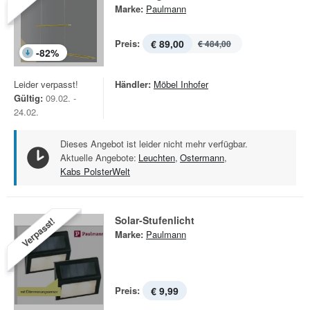
Marke:
Paulmann
Preis:
€ 89,00
€ 484,00
-
82
%
Leider verpasst!
Händler:
Möbel Inhofer
Gültig:
09.02. -
24.02.
Dieses Angebot ist leider nicht mehr verfügbar.
Aktuelle Angebote:
Leuchten
,
Ostermann
,
Kabs PolsterWelt
Solar-Stufenlicht
Verpasst!
Marke:
Paulmann
Preis:
€ 9,99