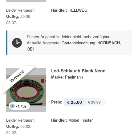
Leider verpasst!
Händler:
HELLWEG
Gültig:
29.06. -
05.07.
Dieses Angebot ist leider nicht mehr verfügbar.
Aktuelle Angebote:
Gartenbeleuchtung
,
HORNBACH
,
OBI
Led-Schlauch Black Neon
Verpasst!
Marke:
Paulmann
Preis:
€ 25,00
€ 29,99
-
17
%
Leider verpasst!
Händler:
Möbel Inhofer
Gültig:
09.02. -
24.02.