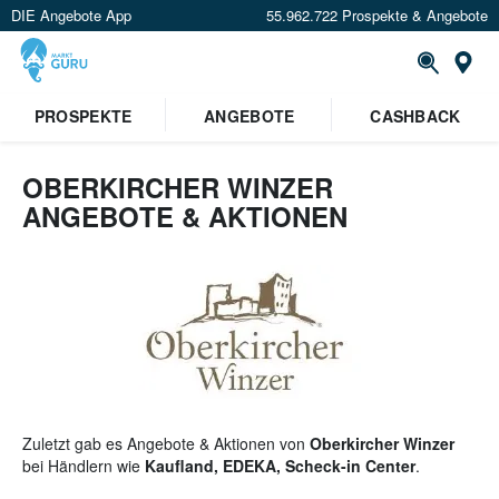
DIE Angebote App
55.962.722 Prospekte & Angebote
St
×
PROSPEKTE
ANGEBOTE
CASHBACK
Verrate uns deinen Standort um
Angebote in deiner Nähe
zu
sehen.
OBERKIRCHER WINZER
ANGEBOTE & AKTIONEN
Standort festlegen
Zuletzt gab es Angebote & Aktionen von
Oberkircher Winzer
bei Händlern wie
Kaufland, EDEKA, Scheck-in Center
.