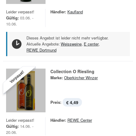
Leider verpasst!
Händler:
Kaufland
Gültig:
03.06. -
10.06.
Dieses Angebot ist leider nicht mehr verfügbar.
Aktuelle Angebote:
Weissweine
,
E center
,
REWE Dortmund
Collection O Riesling
Verpasst!
Marke:
Oberkircher Winzer
Preis:
€ 4,49
Leider verpasst!
Händler:
REWE Center
Gültig:
14.06. -
20.06.