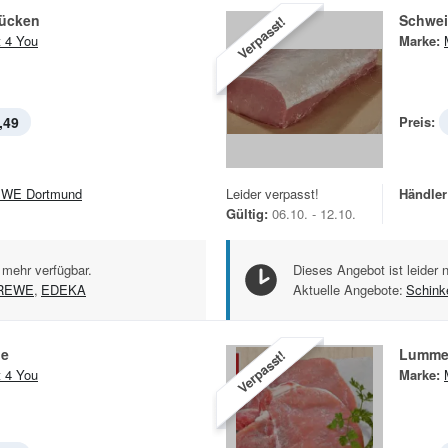
ücken
Schwei
Verpasst!
 4 You
Marke:
,49
Preis:
WE Dortmund
Leider verpasst!
Händler
Gültig:
06.10. - 12.10.
 mehr verfügbar.
Dieses Angebot ist leider 
REWE
,
EDEKA
Aktuelle Angebote:
Schink
pe
Lummer
Verpasst!
 4 You
Marke: