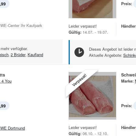
,99
Preis:
WE-Center Ihr Kaufpark
Leider verpasst!
Händler
Gültig:
14.07. - 19.07.
 mehr verfügbar.
Dieses Angebot ist leider 
eisch
,
2 Brüder
,
Kaufland
Aktuelle Angebote:
Schink
tts
Schwei
Verpasst!
 4 You
Marke:
,99
Preis:
Leider verpasst!
Händler
WE Dortmund
Gültig:
06.10. - 12.10.