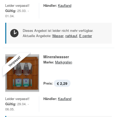
Leider verpasst!
Händler:
Kaufland
Gültig:
25.03. -
01.04.
Dieses Angebot ist leider nicht mehr verfügbar.
Aktuelle Angebote:
Wasser
,
nahkauf
,
E center
Mineralwasser
Verpasst!
Marke:
Markgrafen
Preis:
€ 2,29
Leider verpasst!
Händler:
Kaufland
Gültig:
29.04. -
06.05.