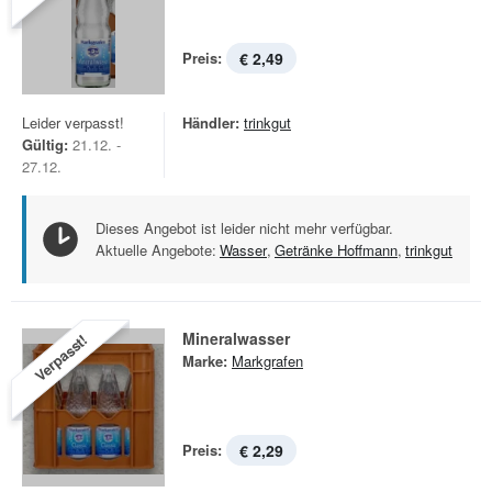
Preis:
€ 2,49
Leider verpasst!
Händler:
trinkgut
Gültig:
21.12. -
27.12.
Dieses Angebot ist leider nicht mehr verfügbar.
Aktuelle Angebote:
Wasser
,
Getränke Hoffmann
,
trinkgut
Mineralwasser
Verpasst!
Marke:
Markgrafen
Preis:
€ 2,29