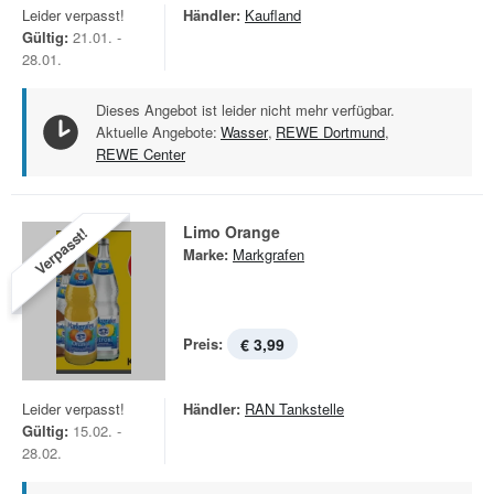
Leider verpasst!
Händler:
Kaufland
Gültig:
21.01. -
28.01.
Dieses Angebot ist leider nicht mehr verfügbar.
Aktuelle Angebote:
Wasser
,
REWE Dortmund
,
REWE Center
Limo Orange
Verpasst!
Marke:
Markgrafen
Preis:
€ 3,99
Leider verpasst!
Händler:
RAN Tankstelle
Gültig:
15.02. -
28.02.