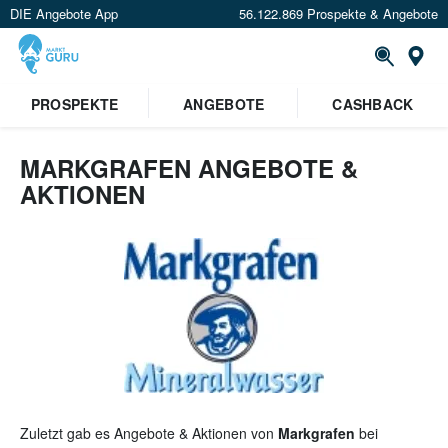
DIE Angebote App
56.122.869 Prospekte & Angebote
St
×
PROSPEKTE
ANGEBOTE
CASHBACK
Verrate uns deinen Standort um
Angebote in deiner Nähe
zu
sehen.
MARKGRAFEN ANGEBOTE &
AKTIONEN
Standort festlegen
Zuletzt gab es Angebote & Aktionen von
Markgrafen
bei