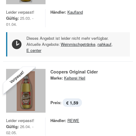
Leider verpasst!
Händler:
Kaufland
Gültig:
25.03. -
01.04.
Dieses Angebot ist leider nicht mehr verfügbar.
Aktuelle Angebote:
Weinmischgetränke
,
nahkauf
,
E center
Coopers Original Cider
Verpasst!
Marke:
Kelterei Heil
Preis:
€ 1,59
Leider verpasst!
Händler:
REWE
Gültig:
26.04. -
02.05.