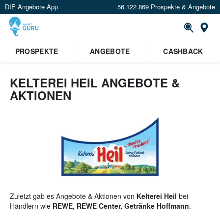
DIE Angebote App
56.122.869 Prospekte & Angebote
St
×
PROSPEKTE
ANGEBOTE
CASHBACK
Verrate uns deinen Standort um
Angebote in deiner Nähe
zu
sehen.
KELTEREI HEIL ANGEBOTE &
AKTIONEN
Standort festlegen
Zuletzt gab es Angebote & Aktionen von
Kelterei Heil
bei
Händlern wie
REWE, REWE Center, Getränke Hoffmann
.