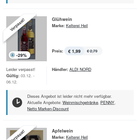
Glühwein
Verpasst!
Marke:
Kelterei Heil
Preis:
€ 1,99
€ 2,79
-
29
%
Leider verpasst!
Händler:
ALDI NORD
Gültig:
03.12. -
06.12.
Dieses Angebot ist leider nicht mehr verfügbar.
Aktuelle Angebote:
Weinmischgetränke
,
PENNY
,
Netto Marken-Discount
Apfelwein
Verpasst!
Marke:
Kelterei Heil