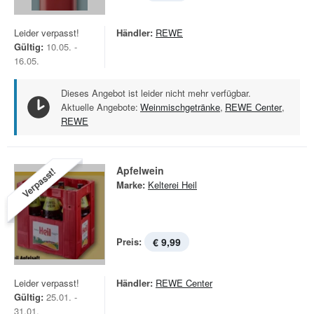
Leider verpasst!
Händler:
REWE
Gültig:
10.05. -
16.05.
Dieses Angebot ist leider nicht mehr verfügbar.
Aktuelle Angebote:
Weinmischgetränke
,
REWE Center
,
REWE
Apfelwein
Verpasst!
Marke:
Kelterei Heil
Preis:
€ 9,99
Leider verpasst!
Händler:
REWE Center
Gültig:
25.01. -
31.01.