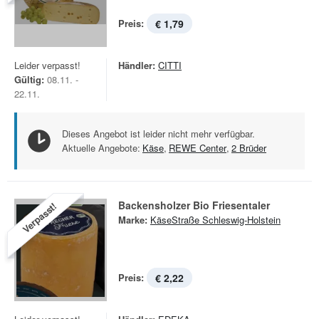
Preis:
€ 1,79
Leider verpasst!
Händler:
CITTI
Gültig:
08.11. -
22.11.
Dieses Angebot ist leider nicht mehr verfügbar.
Aktuelle Angebote:
Käse
,
REWE Center
,
2 Brüder
Backensholzer Bio Friesentaler
Verpasst!
Marke:
KäseStraße Schleswig-Holstein
Preis:
€ 2,22