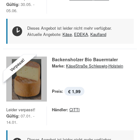
Gültig:
30.05. -
05.06.
Dieses Angebot ist leider nicht mehr verfügbar.
Aktuelle Angebote:
Käse
,
EDEKA
,
Kaufland
Backensholzer Bio Bauerntaler
Verpasst!
Marke:
KäseStraße Schleswig-Holstein
Preis:
€ 1,99
Leider verpasst!
Händler:
CITTI
Gültig:
07.01. -
14.01.
Dieses Angebot ist leider nicht mehr verfügbar.