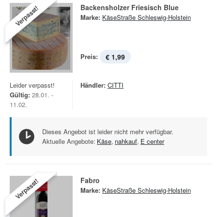
Backensholzer Friesisch Blue
Verpasst!
Marke:
KäseStraße Schleswig-Holstein
Preis:
€ 1,99
Leider verpasst!
Händler:
CITTI
Gültig:
28.01. -
11.02.
Dieses Angebot ist leider nicht mehr verfügbar.
Aktuelle Angebote:
Käse
,
nahkauf
,
E center
Fabro
Verpasst!
Marke:
KäseStraße Schleswig-Holstein