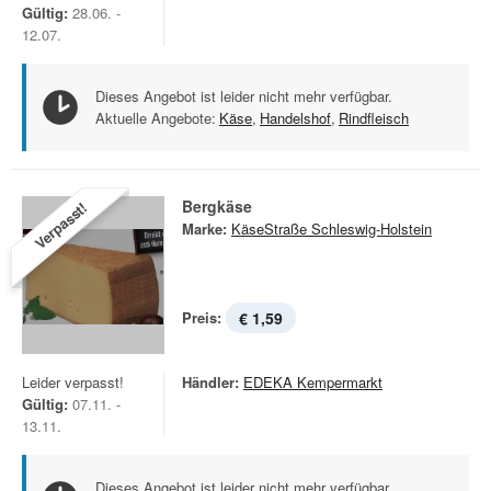
Gültig:
28.06. -
12.07.
Dieses Angebot ist leider nicht mehr verfügbar.
Aktuelle Angebote:
Käse
,
Handelshof
,
Rindfleisch
Bergkäse
Verpasst!
Marke:
KäseStraße Schleswig-Holstein
Preis:
€ 1,59
Leider verpasst!
Händler:
EDEKA Kempermarkt
Gültig:
07.11. -
13.11.
Dieses Angebot ist leider nicht mehr verfügbar.