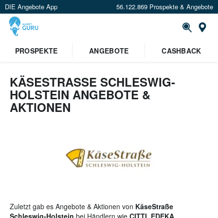
DIE Angebote App
56.122.869 Prospekte & Angebote
St
×
PROSPEKTE
ANGEBOTE
CASHBACK
Verrate uns deinen Standort um
Angebote in deiner Nähe
zu
sehen.
KÄSESTRASSE SCHLESWIG-H
OLSTEIN ANGEBOTE & A
Standort festlegen
KTIONEN
Zuletzt gab es Angebote & Aktionen von
KäseStraße
Schleswig-Holstein
bei Händlern wie
CITTI, EDEKA