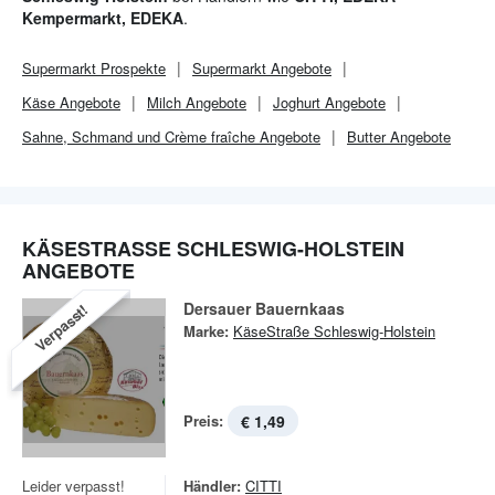
Kempermarkt, EDEKA
.
Supermarkt
Prospekte
Supermarkt
Angebote
Käse Angebote
Milch Angebote
Joghurt Angebote
Sahne, Schmand und Crème fraîche Angebote
Butter Angebote
KÄSESTRASSE SCHLESWIG-HOLSTEIN A
NGEBOTE
Dersauer Bauernkaas
Verpasst!
Marke:
KäseStraße Schleswig-Holstein
Preis:
€ 1,49
Leider verpasst!
Händler:
CITTI