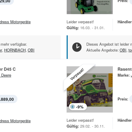
29,00
Preis:
dress Motorgeräte
Leider verpasst!
Händler
Gültig:
16.03. - 31.01.
 mehr verfügbar.
Dieses Angebot ist leider 
r
,
HORNBACH
,
OBI
Aktuelle Angebote:
OBI
,
t
er D45 C
Rasent
Verpasst!
 Deere
Marke:
.889,00
Preis:
-
9
%
Leider verpasst!
Händler
dress Motorgeräte
Gültig:
29.02. - 30.11.