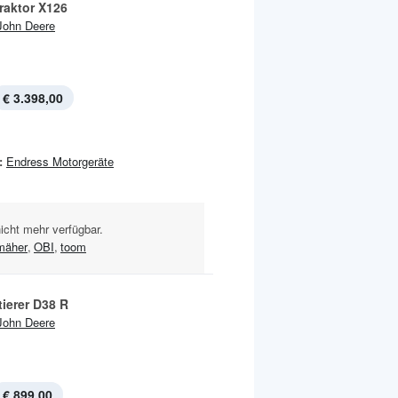
raktor X126
John Deere
€ 3.398,00
:
Endress Motorgeräte
nicht mehr verfügbar.
mäher
,
OBI
,
toom
tierer D38 R
John Deere
€ 899,00