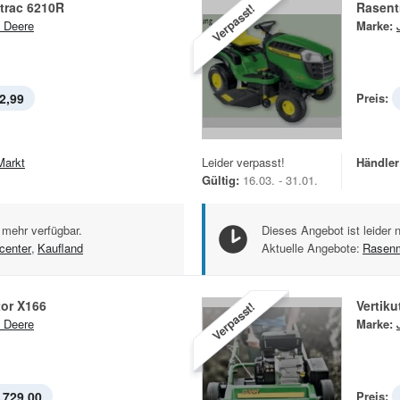
trac 6210R
Rasent
Verpasst!
 Deere
Marke:
2,99
Preis:
Markt
Leider verpasst!
Händler
Gültig:
16.03. - 31.01.
 mehr verfügbar.
Dieses Angebot ist leider 
center
,
Kaufland
Aktuelle Angebote:
Rasen
tor X166
Vertiku
Verpasst!
 Deere
Marke:
.729,00
Preis: