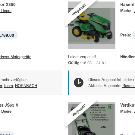
tor X350
Rasent
Verpasst!
 Deere
Marke:
.789,00
Preis:
dress Motorgeräte
Leider verpasst!
Händler
Gültig:
16.03. - 31.01.
 mehr verfügbar.
Dieses Angebot ist leider 
r
,
toom
,
HORNBACH
Aktuelle Angebote:
Rasen
r JS63 V
Vertiku
Verpasst!
 Deere
Marke: