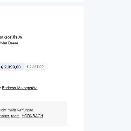
raktor X106
John Deere
€ 2.399,00
€ 2.837,00
:
Endress Motorgeräte
nicht mehr verfügbar.
mäher
,
toom
,
HORNBACH