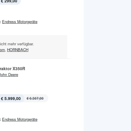
€ 299,00
:
Endress Motorgeräte
nicht mehr verfügbar.
oom
,
HORNBACH
raktor X350R
John Deere
€ 5.999,00
€ 6.567,00
:
Endress Motorgeräte