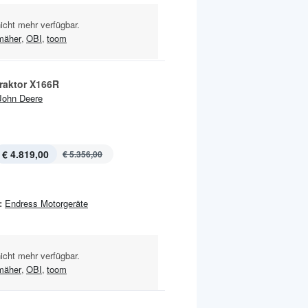
nicht mehr verfügbar.
mäher
,
OBI
,
toom
raktor X166R
John Deere
€ 4.819,00
€ 5.356,00
:
Endress Motorgeräte
nicht mehr verfügbar.
mäher
,
OBI
,
toom