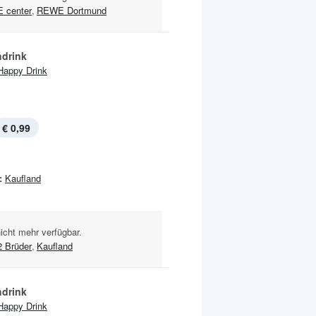
E center
,
REWE Dortmund
hdrink
Happy Drink
€ 0,99
:
Kaufland
nicht mehr verfügbar.
2 Brüder
,
Kaufland
hdrink
Happy Drink