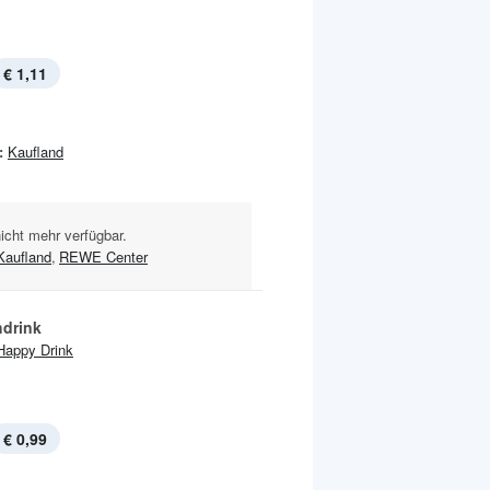
€ 1,11
:
Kaufland
nicht mehr verfügbar.
Kaufland
,
REWE Center
hdrink
Happy Drink
€ 0,99