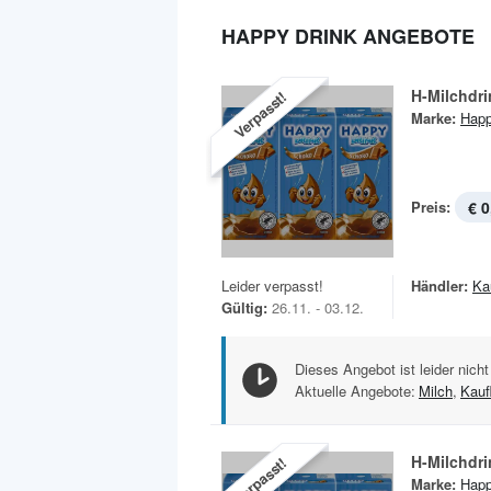
HAPPY DRINK ANGEBOTE
H-Milchdri
Verpasst!
Marke:
Happ
Preis:
€ 0
Leider verpasst!
Händler:
Ka
Gültig:
26.11. - 03.12.
Dieses Angebot ist leider nicht
Aktuelle Angebote:
Milch
,
Kauf
H-Milchdri
Verpasst!
Marke:
Happ