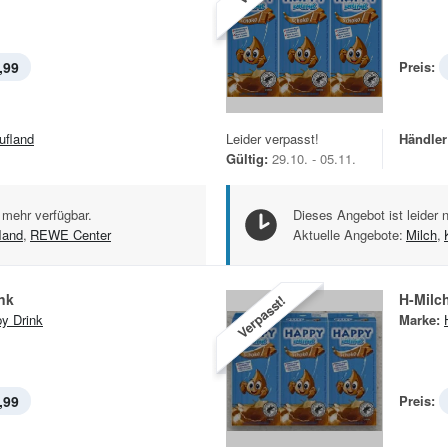
,99
Preis:
ufland
Leider verpasst!
Händler
Gültig:
29.10. - 05.11.
 mehr verfügbar.
Dieses Angebot ist leider 
land
,
REWE Center
Aktuelle Angebote:
Milch
,
nk
H-Milc
Verpasst!
y Drink
Marke:
,99
Preis: