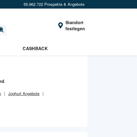
55.962.722 Prospekte & Angebote
Standort
festlegen
CASHBACK
nd
.
e
Joghurt Angebote