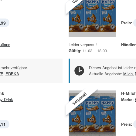
,99
Preis:
ufland
Leider verpasst!
Händler
Gültig:
11.03. - 18.03.
 mehr verfügbar.
Dieses Angebot ist leider 
WE
,
EDEKA
Aktuelle Angebote:
Milch
,
nk
H-Milc
Verpasst!
y Drink
Marke:
,11
Preis: