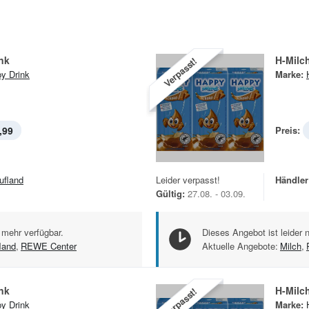
nk
H-Milc
Verpasst!
y Drink
Marke:
,99
Preis:
ufland
Leider verpasst!
Händler
Gültig:
27.08. - 03.09.
 mehr verfügbar.
Dieses Angebot ist leider 
land
,
REWE Center
Aktuelle Angebote:
Milch
,
nk
H-Milc
Verpasst!
y Drink
Marke: