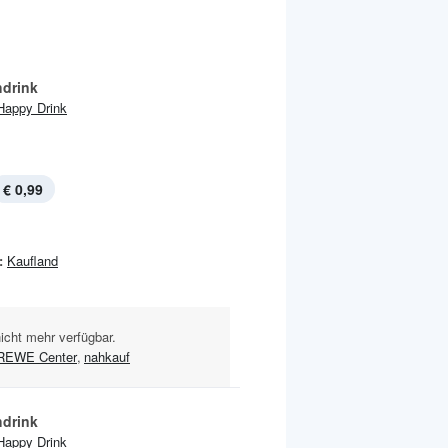
hdrink
Happy Drink
€ 0,99
:
Kaufland
nicht mehr verfügbar.
REWE Center
,
nahkauf
hdrink
Happy Drink