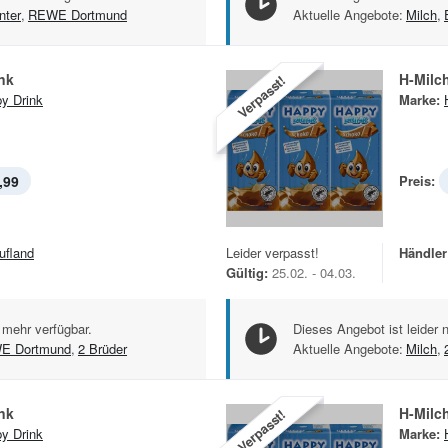
nter
,
REWE Dortmund
Aktuelle Angebote:
Milch
,
nk
H-Milc
Verpasst!
y Drink
Marke:
,99
Preis:
ufland
Leider verpasst!
Händler
Gültig:
25.02. - 04.03.
 mehr verfügbar.
Dieses Angebot ist leider 
E Dortmund
,
2 Brüder
Aktuelle Angebote:
Milch
,
nk
H-Milc
Verpasst!
y Drink
Marke: