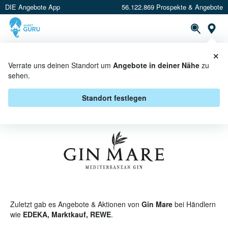
DIE Angebote App
56.122.869 Prospekte & Angebote
St
×
PROSPEKTE
ANGEBOTE
CASHBACK
Verrate uns deinen Standort um
Angebote in deiner Nähe
zu
sehen.
GIN MARE ANGEBOTE &
AKTIONEN
Standort festlegen
Zuletzt gab es Angebote & Aktionen von
Gin Mare
bei Händlern
wie
EDEKA, Marktkauf, REWE
.