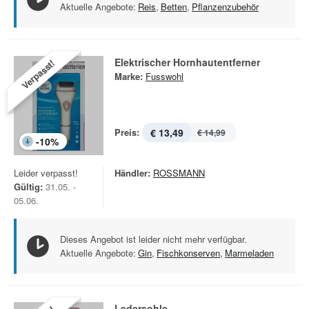
Aktuelle Angebote:
Reis
,
Betten
,
Pflanzenzubehör
Elektrischer Hornhautentferner
Verpasst!
Marke:
Fusswohl
Preis:
€ 13,49
€ 14,99
-
10
%
Leider verpasst!
Händler:
ROSSMANN
Gültig:
31.05. -
05.06.
Dieses Angebot ist leider nicht mehr verfügbar.
Aktuelle Angebote:
Gin
,
Fischkonserven
,
Marmeladen
Ledersohle