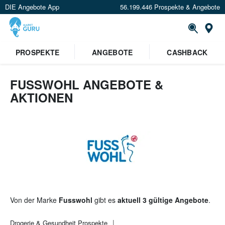
DIE Angebote App
56.199.446 Prospekte & Angebote
St
PROSPEKTE
ANGEBOTE
CASHBACK
FUSSWOHL ANGEBOTE &
AKTIONEN
Von der Marke
Fusswohl
gibt es
aktuell 3 gültige Angebote
.
Drogerie & Gesundheit
Prospekte