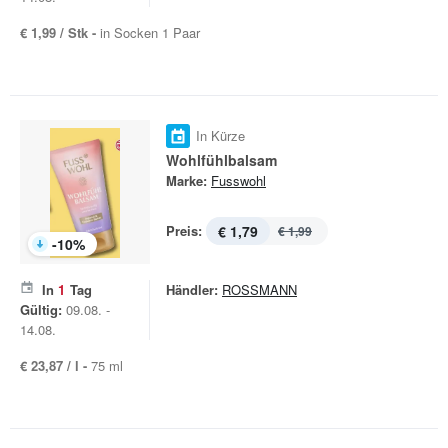
€ 1,99 / Stk -
in Socken 1 Paar
In Kürze
Wohlfühlbalsam
Marke:
Fusswohl
Preis:
€ 1,79
€ 1,99
-
10
%
In
1
Tag
Händler:
ROSSMANN
Gültig:
09.08. -
14.08.
€ 23,87 / l -
75 ml