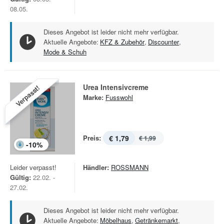
08.05.
Dieses Angebot ist leider nicht mehr verfügbar.
Aktuelle Angebote:
KFZ & Zubehör
,
Discounter
,
Mode & Schuh
Urea Intensivcreme
Verpasst!
Marke:
Fusswohl
Preis:
€ 1,79
€ 1,99
-
10
%
Leider verpasst!
Händler:
ROSSMANN
Gültig:
22.02. -
27.02.
Dieses Angebot ist leider nicht mehr verfügbar.
Aktuelle Angebote:
Möbelhaus
,
Getränkemarkt
,