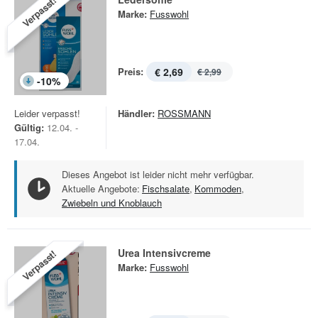
Verpasst!
Marke:
Fusswohl
Preis:
€ 2,69
€ 2,99
-
10
%
Leider verpasst!
Händler:
ROSSMANN
Gültig:
12.04. -
17.04.
Dieses Angebot ist leider nicht mehr verfügbar.
Aktuelle Angebote:
Fischsalate
,
Kommoden
,
Zwiebeln und Knoblauch
Urea Intensivcreme
Verpasst!
Marke:
Fusswohl