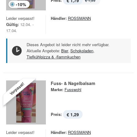
Preis:
€ 1,79
€ 1,99
-
10
%
Leider verpasst!
Händler:
ROSSMANN
Gültig:
12.04. -
17.04.
Dieses Angebot ist leider nicht mehr verfügbar.
Aktuelle Angebote:
Bier
,
Schokoladen
,
Tiefkühlpizza & -flammkuchen
Fuss- & Nagelbalsam
Verpasst!
Marke:
Fusswohl
Preis:
€ 1,29
Leider verpasst!
Händler:
ROSSMANN