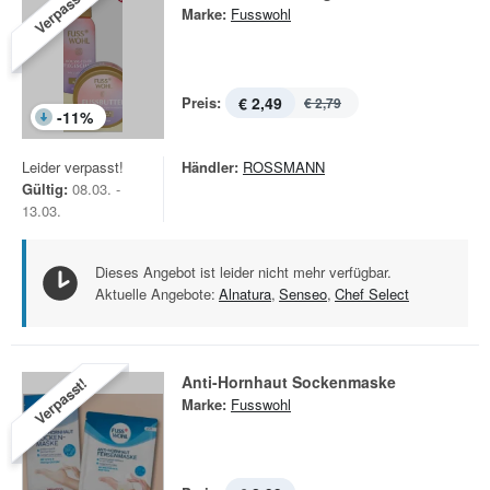
Verpasst!
Marke:
Fusswohl
Preis:
€ 2,49
€ 2,79
-
11
%
Leider verpasst!
Händler:
ROSSMANN
Gültig:
08.03. -
13.03.
Dieses Angebot ist leider nicht mehr verfügbar.
Aktuelle Angebote:
Alnatura
,
Senseo
,
Chef Select
Anti-Hornhaut Sockenmaske
Verpasst!
Marke:
Fusswohl