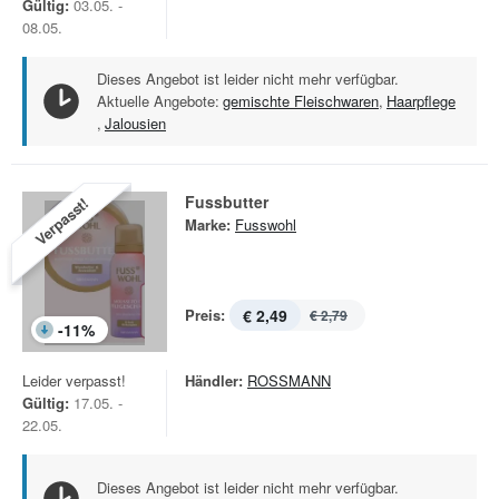
Gültig:
03.05. -
08.05.
Dieses Angebot ist leider nicht mehr verfügbar.
Aktuelle Angebote:
gemischte Fleischwaren
,
Haarpflege
,
Jalousien
Fussbutter
Verpasst!
Marke:
Fusswohl
Preis:
€ 2,49
€ 2,79
-
11
%
Leider verpasst!
Händler:
ROSSMANN
Gültig:
17.05. -
22.05.
Dieses Angebot ist leider nicht mehr verfügbar.