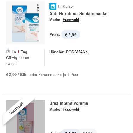
In Kürze
Anti-Hornhaut Sockenmaske
Marke:
Fusswohl
Preis:
€ 2,99
In
1
Tag
Händler:
ROSSMANN
Gültig:
09.08. -
14.08.
€ 2,99 / Stk -
oder Fersenmaske je 1 Paar
Urea Intensivcreme
Verpasst!
Marke:
Fusswohl