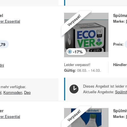
el
Spülma
Verpasst!
er Essential
Marke:
,79
Preis:
-
17
%
Leider verpasst!
Händler
dni
Gültig:
08.03. - 14.03.
Dieses Angebot ist leider 
 mehr verfügbar.
Aktuelle Angebote:
Spülmit
l
,
Kommoden
,
Deo
er
Spülmit
Verpasst!
er Essential
Marke: