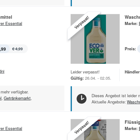
mittel
Waschm
Verpasst!
er Essential
Marke:
,99
Preis:
€ 4,99
dni
Leider verpasst!
Händler
Gültig:
26.04. - 02.05.
 mehr verfügbar.
Dieses Angebot ist leider 
l
,
Getränkemarkt
,
Aktuelle Angebote:
Waschm
Flüssi
Verpasst!
er Essential
Marke: