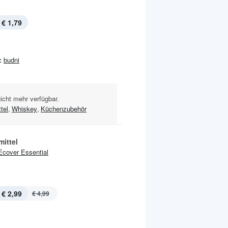
€ 1,79
:
budni
nicht mehr verfügbar.
tel
,
Whiskey
,
Küchenzubehör
ittel
Ecover Essential
€ 2,99
€ 4,99