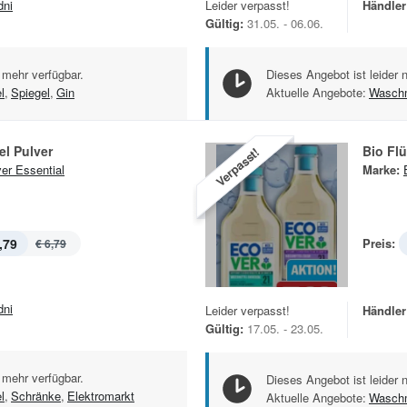
dni
Leider verpasst!
Händler
Gültig:
31.05. - 06.06.
 mehr verfügbar.
Dieses Angebot ist leider 
l
,
Spiegel
,
Gin
Aktuelle Angebote:
Waschm
l Pulver
Bio Fl
Verpasst!
er Essential
Marke:
,79
Preis:
€ 6,79
dni
Leider verpasst!
Händler
Gültig:
17.05. - 23.05.
 mehr verfügbar.
Dieses Angebot ist leider 
l
,
Schränke
,
Elektromarkt
Aktuelle Angebote:
Waschm