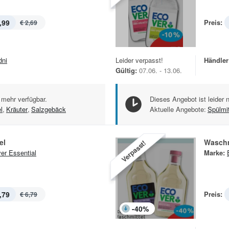
,99
Preis:
€ 2,69
dni
Leider verpasst!
Händler
Gültig:
07.06. - 13.06.
 mehr verfügbar.
Dieses Angebot ist leider 
l
,
Kräuter
,
Salzgebäck
Aktuelle Angebote:
Spülmit
el
Waschm
Verpasst!
er Essential
Marke:
,79
Preis:
€ 6,79
-
40
%