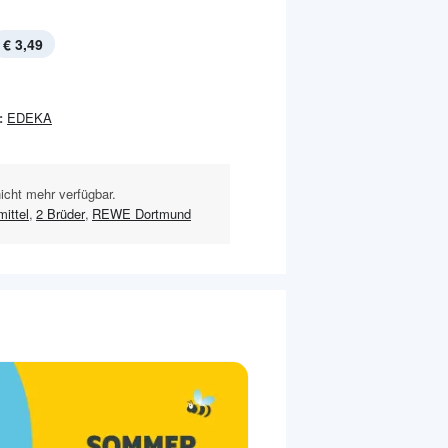
€ 3,49
:
EDEKA
nicht mehr verfügbar.
ittel
,
2 Brüder
,
REWE Dortmund