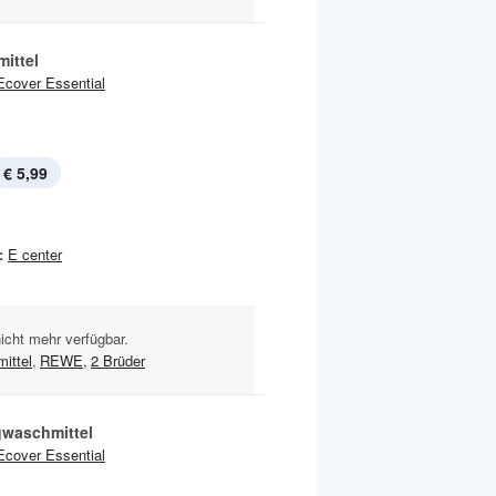
ittel
Ecover Essential
€ 5,99
:
E center
nicht mehr verfügbar.
ittel
,
REWE
,
2 Brüder
gwaschmittel
Ecover Essential