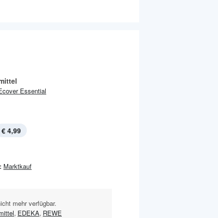
ittel
Ecover Essential
€ 4,99
:
Marktkauf
nicht mehr verfügbar.
ittel
,
EDEKA
,
REWE