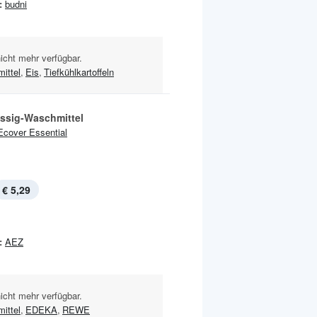
:
budni
nicht mehr verfügbar.
ittel
,
Eis
,
Tiefkühlkartoffeln
üssig-Waschmittel
Ecover Essential
€ 5,29
:
AEZ
nicht mehr verfügbar.
ittel
,
EDEKA
,
REWE