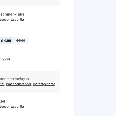
schinen-Tabs
Ecover Essential
€ 4,99
€ 5,99
:
budni
nicht mehr verfügbar.
tel
,
Wäschenständer
,
Instantgerichte
tel
Ecover Essential