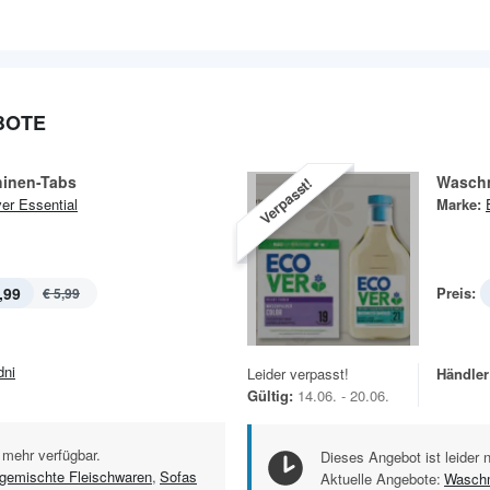
BOTE
inen-Tabs
Waschm
Verpasst!
er Essential
Marke:
,99
Preis:
€ 5,99
dni
Leider verpasst!
Händler
Gültig:
14.06. - 20.06.
 mehr verfügbar.
Dieses Angebot ist leider 
gemischte Fleischwaren
,
Sofas
Aktuelle Angebote:
Waschm