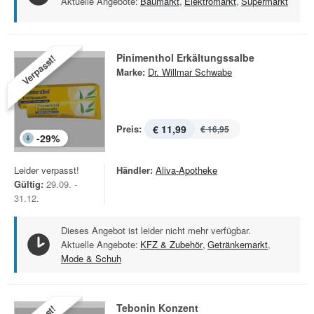
Aktuelle Angebote:
Baumarkt
,
Elektromarkt
,
Supermarkt
Pinimenthol Erkältungssalbe
Verpasst!
Marke:
Dr. Willmar Schwabe
Preis:
€ 11,99
€ 16,95
-
29
%
Leider verpasst!
Händler:
Aliva-Apotheke
Gültig:
29.09. -
31.12.
Dieses Angebot ist leider nicht mehr verfügbar.
Aktuelle Angebote:
KFZ & Zubehör
,
Getränkemarkt
,
Mode & Schuh
Tebonin Konzent