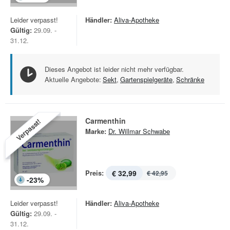
Leider verpasst!
Händler:
Aliva-Apotheke
Gültig:
29.09. -
31.12.
Dieses Angebot ist leider nicht mehr verfügbar.
Aktuelle Angebote:
Sekt
,
Gartenspielgeräte
,
Schränke
Carmenthin
Verpasst!
Marke:
Dr. Willmar Schwabe
Preis:
€ 32,99
€ 42,95
-
23
%
Leider verpasst!
Händler:
Aliva-Apotheke
Gültig:
29.09. -
31.12.