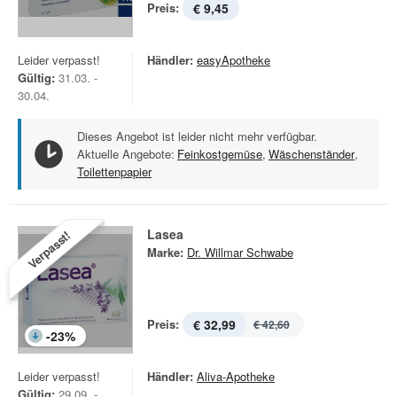
Preis:
€ 9,45
Leider verpasst!
Händler:
easyApotheke
Gültig:
31.03. -
30.04.
Dieses Angebot ist leider nicht mehr verfügbar.
Aktuelle Angebote:
Feinkostgemüse
,
Wäschenständer
,
Toilettenpapier
Lasea
Verpasst!
Marke:
Dr. Willmar Schwabe
Preis:
€ 32,99
€ 42,60
-
23
%
Leider verpasst!
Händler:
Aliva-Apotheke
Gültig:
29.09. -