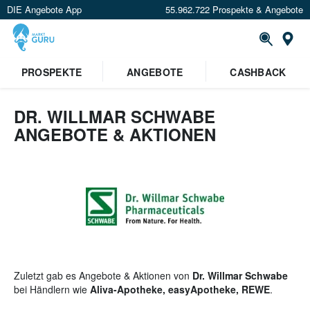
DIE Angebote App
55.962.722 Prospekte & Angebote
St
×
PROSPEKTE
ANGEBOTE
CASHBACK
Verrate uns deinen Standort um
Angebote in deiner Nähe
zu
sehen.
DR. WILLMAR SCHWABE
ANGEBOTE & AKTIONEN
Standort festlegen
Zuletzt gab es Angebote & Aktionen von
Dr. Willmar Schwabe
bei Händlern wie
Aliva-Apotheke, easyApotheke, REWE
.