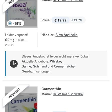
Preis:
€ 19,99
€ 24,70
-
19
%
Leider verpasst!
Händler:
Aliva-Apotheke
Gültig:
05.01. -
28.02.
Dieses Angebot ist leider nicht mehr verfügbar.
Aktuelle Angebote:
Whiskey
,
Sahne, Schmand und Crème fraîche
,
Gewürzmischungen
Carmenthin
Verpasst!
Marke:
Dr. Willmar Schwabe