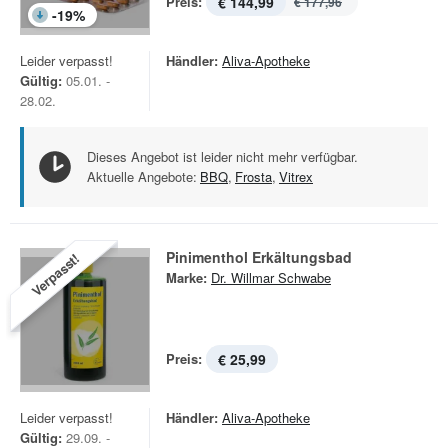
Preis:
€ 144,99
€ 177,96
-
19
%
Leider verpasst!
Händler:
Aliva-Apotheke
Gültig:
05.01. -
28.02.
Dieses Angebot ist leider nicht mehr verfügbar.
Aktuelle Angebote:
BBQ
,
Frosta
,
Vitrex
Pinimenthol Erkältungsbad
Verpasst!
Marke:
Dr. Willmar Schwabe
Preis:
€ 25,99
Leider verpasst!
Händler:
Aliva-Apotheke
Gültig:
29.09. -