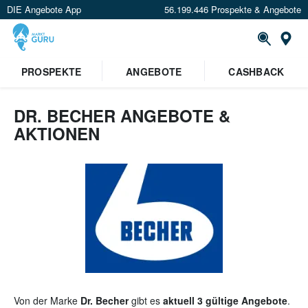
DIE Angebote App
56.199.446 Prospekte & Angebote
St
PROSPEKTE
ANGEBOTE
CASHBACK
DR. BECHER ANGEBOTE &
AKTIONEN
Von der Marke
Dr. Becher
gibt es
aktuell 3 gültige Angebote
.