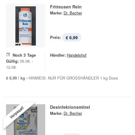
Fritteusen Rein
Marke:
Dr. Becher
Preis:
€ 6,99
Noch
3
Tage
Händler:
Handelshof
Gültig:
05.08. -
12.08.
€ 6,99 / kg -
HINWEIS: NUR FÜR GROSSHÄNDLER 1 kg Dose
Desinfektionsmittel
Verpasst!
Marke:
Dr. Becher