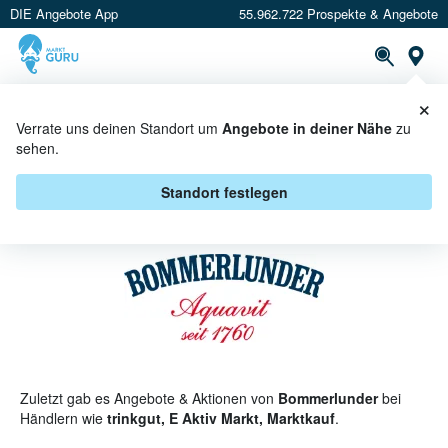
DIE Angebote App
55.962.722 Prospekte & Angebote
St
×
PROSPEKTE
ANGEBOTE
CASHBACK
Verrate uns deinen Standort um
Angebote in deiner Nähe
zu
sehen.
BOMMERLUNDER ANGEBOTE &
AKTIONEN
Standort festlegen
Zuletzt gab es Angebote & Aktionen von
Bommerlunder
bei
Händlern wie
trinkgut, E Aktiv Markt, Marktkauf
.