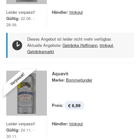
Leider verpasst!
Händler:
trinkgut
Gültig:
22.06. -
28.06.
Dieses Angebot ist leider nicht mehr verfügbar.
Aktuelle Angebote:
Getränke Hoffmann
,
trinkgut
,
Getränkemarkt
Aquavit
Verpasst!
Marke:
Bommerlunder
Preis:
€ 6,99
Leider verpasst!
Händler:
trinkgut
Gültig:
24.11. -
30.11.