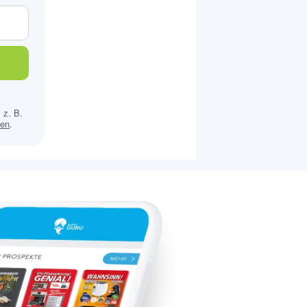
 z. B.
sen
.