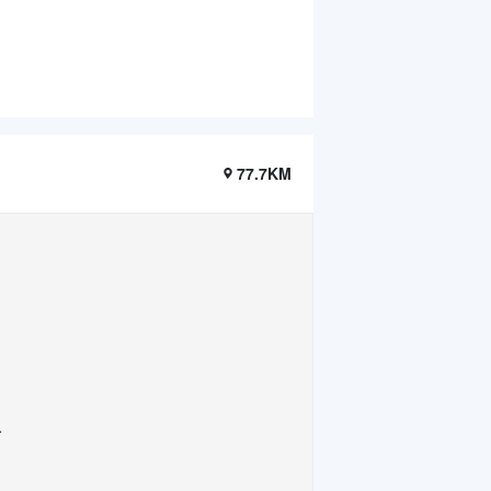
77.7KM
.