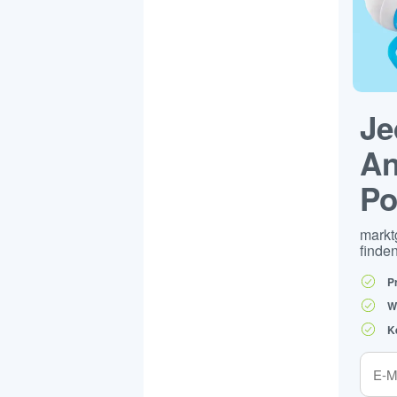
Je
An
Po
markt
finden
P
W
K